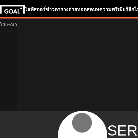
ไลฟ์สกอร์
ข่าว
ตารางถ่ายทอดสด
บทความ
พรีเมียร์ลีก
ไ
SER