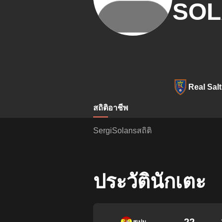
SOL
Real Sal
สถิติ
อาชีพ
SergiSolansสถิติ
ประวัตินักเตะ