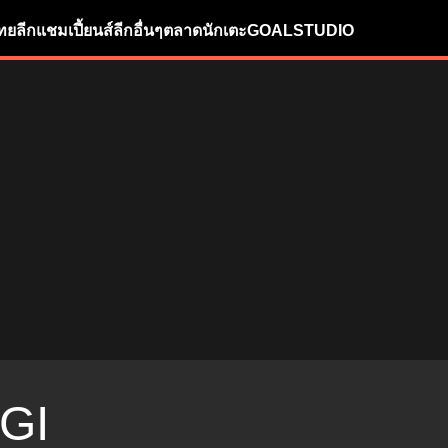
ทยลีก
แชมเปี้ยนส์ลีก
อื่นๆ
ตลาดนักเตะ
GOALSTUDIO
GI