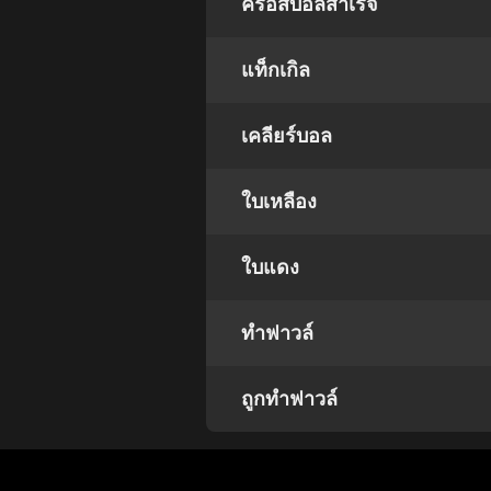
ครอสบอลสำเร็จ
แท็กเกิล
เคลียร์บอล
ใบเหลือง
ใบแดง
ทำฟาวล์
ถูกทำฟาวล์