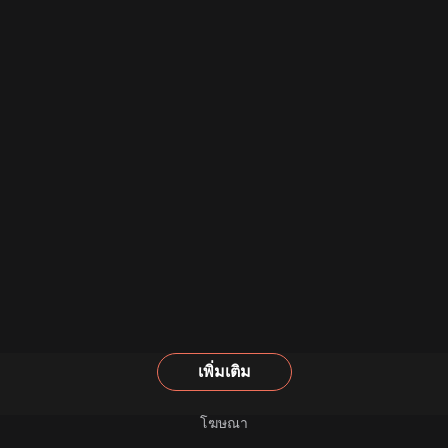
เพิ่มเติม