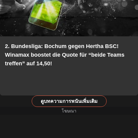
2. Bundesliga: Bochum gegen Hertha BSC!
Winamax boostet die Quote für “beide Teams
treffen” auf 14,50!
ดูบทความการพนันเพิ่มเติม