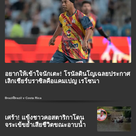
อยากให้เข้าใจนักเตะ! โรนัลดินโญเฉลยประกาศ
เลิกเชียร์บราซิลคือแคมเปญ เรโซนา
Brazil
Brazil v Costa Rica
เศร้า! แข้งชาวคอสตาริกาโดน
จระเข้ขย้ำเสียชีวิตขณะอาบน้ำ