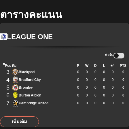
ตารางคะแนน
LEAGUE ONE
ฟอร์ม
ิีPos
ทีม
P
W
D
L
+/-
PTS
3
Blackpool
0
0
0
0
0
0
4
Bradford City
0
0
0
0
0
0
5
Bromley
0
0
0
0
0
0
6
Burton Albion
0
0
0
0
0
0
7
Cambridge United
0
0
0
0
0
0
เพิ่มเติม