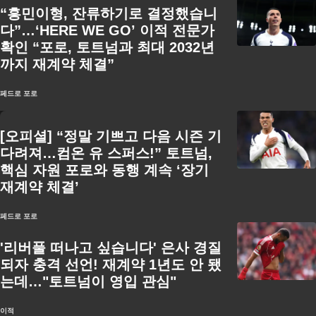
“흥민이형, 잔류하기로 결정했습니
다”…‘HERE WE GO’ 이적 전문가
확인 “포로, 토트넘과 최대 2032년
까지 재계약 체결”
페드로 포로
[오피셜] “정말 기쁘고 다음 시즌 기
다려져…컴온 유 스퍼스!” 토트넘,
핵심 자원 포로와 동행 계속 ‘장기
재계약 체결’
페드로 포로
'리버풀 떠나고 싶습니다' 은사 경질
되자 충격 선언! 재계약 1년도 안 됐
는데…"토트넘이 영입 관심"
이적