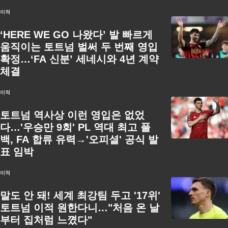
이적
‘HERE WE GO 나왔다’ 발 빠르게
움직이는 토트넘 벌써 두 번째 영입
확정…‘FA 신분’ 세네시와 4년 계약
체결
이적
토트넘 역사상 이런 영입은 없었
다…'우승만 9회' PL 역대 최고 풀
백, FA 합류 유력→'오피셜' 공식 발
표 임박
이적
말도 안 돼! 세계 최강팀 두고 '17위'
토트넘 이적 원한다니…"처음 온 날
부터 집처럼 느꼈다"