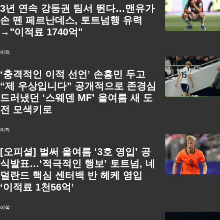
3년 연속 강등권 팀서 뛴다…맨유가
손 뗀 페르난데스, 토트넘행 유력
→"이적료 1740억"
이적
‘충격적인 이적 선언’ 손흥민 두고
“제 우상입니다” 공개적으로 존경심
드러냈던 ‘스웨덴 MF’ 올여름 새 도
전 모색키로
이적
[오피셜] 벌써 올여름 ‘3호 영입’ 공
식발표…‘적극적인 행보’ 토트넘, 네
덜란드 핵심 센터백 반 헤케 영입
‘이적료 1천56억’
이적