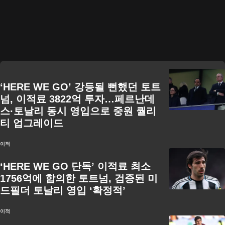
‘HERE WE GO’ 강등될 뻔했던 토트
넘, 이적료 3822억 투자…페르난데
스·토날리 동시 영입으로 중원 퀄리
티 업그레이드
이적
‘HERE WE GO 단독’ 이적료 최소
1756억에 합의한 토트넘, 검증된 미
드필더 토날리 영입 ‘확정적’
이적