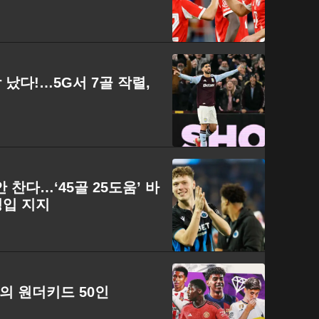
 났다!…5G서 7골 작렬,
 찬다…‘45골 25도움’ 바
영입 지지
최고의 원더키드 50인