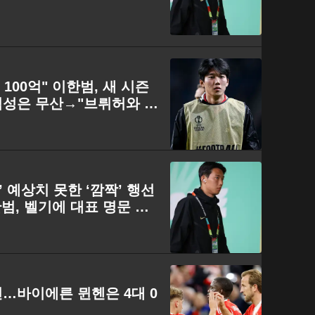
100억" 이한범, 새 시즌
입성은 무산→"브뤼허와 개
’ 예상치 못한 ‘깜짝’ 행선
한범, 벨기에 대표 명문 클
…바이에른 뮌헨은 4대 0