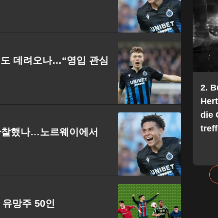
윙어도 데려오나…“영입 관심
2. 
Her
die 
tref
’ 관찰했나…노르웨이에서
고 유망주 50인