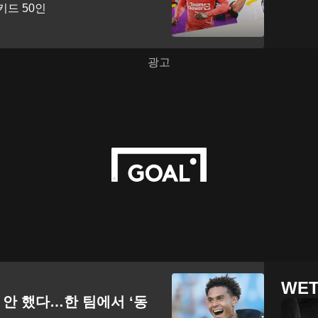
더키드 50인
WET
안 했다…한 팀에서 ‘동