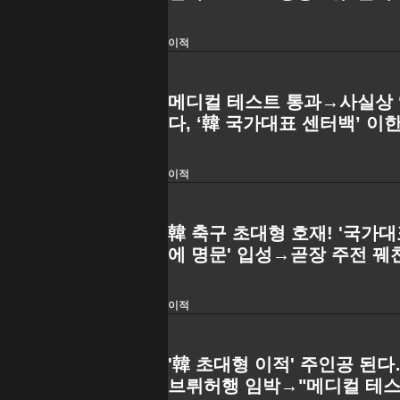
기 계약 체결"
이적
메디컬 테스트 통과→사실상 
다, ‘韓 국가대표 센터백’ 이
둬
이적
韓 축구 초대형 호재! '국가대
에 명문' 입성→곧장 주전 꿰찬
분히 감당할 수 있는 투자"
이적
'韓 초대형 이적' 주인공 된다
브뤼허행 임박→"메디컬 테스트