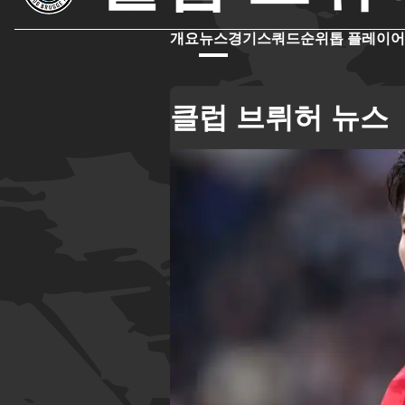
개요
뉴스
경기
스쿼드
순위
톱 플레이어
클럽 브뤼허 뉴스