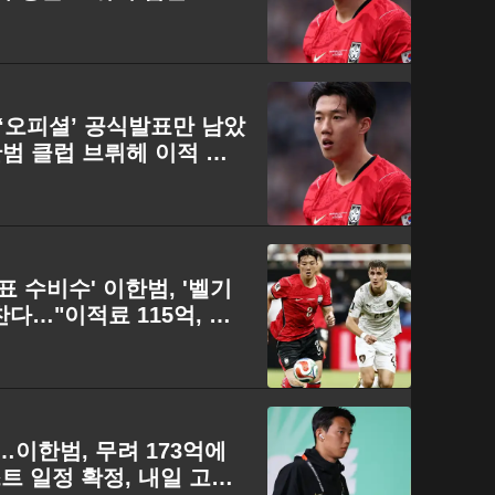
‘오피셜’ 공식발표만 남았
한범 클럽 브뤼헤 이적 앞
표 수비수' 이한범, '벨기
다…"이적료 115억, 충
…이한범, 무려 173억에
 일정 확정, 내일 고별