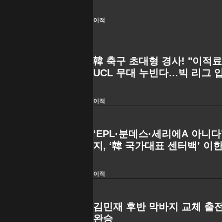
전 치른다"
이적
韓 축구 초대형 경사! "이적료 
UCL 무대 누빈다…빅 리그 
인 협상 완료"
이적
‘EPL·분데스·세리에A 아니다
지, ‘韓 국가대표 센터백’ 이
럽 브뤼헤행 임박
이적
김민재 후반 막바지 교체 출전
완승