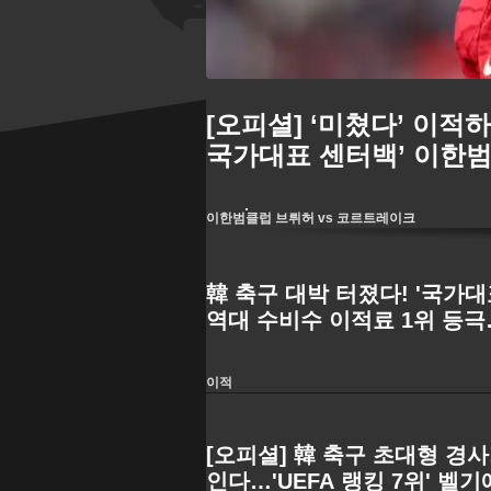
[오피셜] ‘미쳤다’ 이적
국가대표 센터백’ 이한범
이한범
클럽 브뤼허 vs 코르트레이크
韓 축구 대박 터졌다! '국가대
역대 수비수 이적료 1위 등극
달'
이적
[오피셜] 韓 축구 초대형 경사
인다…'UEFA 랭킹 7위' 벨