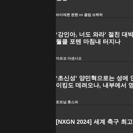
바이에른 뮌헨 vs 클럽 브뤼허
‘강인아, 너도 와라’ 절친 대박
월클 포텐 마침내 터지나
마르코 아센시오
‘초신성’ 양민혁으로는 성에 안
이킹도 데려오나, 내부에서 
토트넘 홋스퍼
[NXGN 2024] 세계 축구 