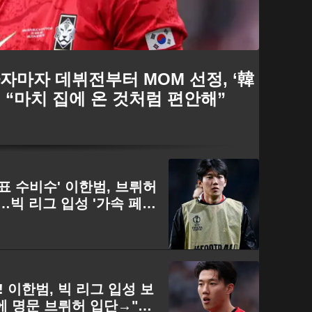
하자마자 데뷔전부터 MOM 선정, ‘韓
 “마치 집에 온 것처럼 편안해”
표 수비수' 이한범, 브뤼허
…빅 리그 입성 '가속 페
! 이한범, 빅 리그 입성 보
기에 명문 브뤼허 입단→"단