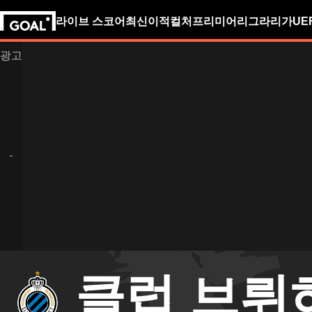
라이브 스코어
최신
이적
컬처
프리미어리그
라리가
UE
클럽 브뤼