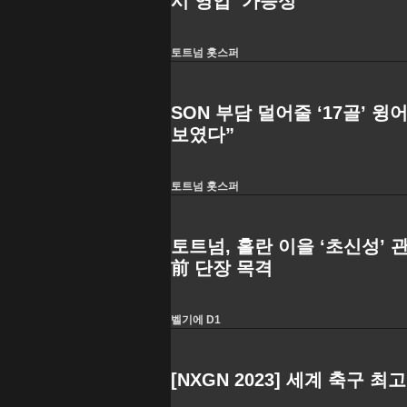
시 영입’ 가능성
토트넘 홋스퍼
SON 부담 덜어줄 ‘17골’ 
보였다”
토트넘 홋스퍼
토트넘, 홀란 이을 ‘초신성
前 단장 목격
벨기에 D1
[NXGN 2023] 세계 축구 최