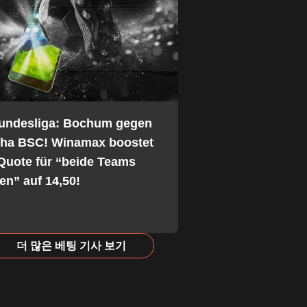
Bundesliga: Bochum gegen
tha BSC! Winamax boostet
Quote für “beide Teams
fen” auf 14,50!
더 많은 베팅 기사 보기