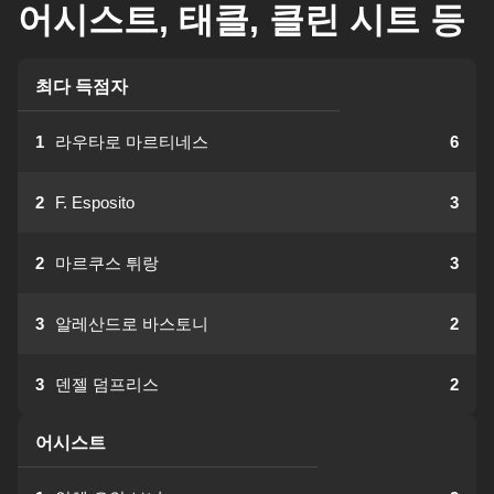
어시스트, 태클, 클린 시트 등
최다 득점자
1
라우타로 마르티네스
6
2
F. Esposito
3
2
마르쿠스 튀랑
3
3
알레산드로 바스토니
2
3
덴젤 덤프리스
2
어시스트