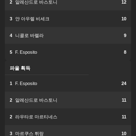
2
알레산드로 바스토니
12
3
얀 아우렐 비세크
10
4
니콜로 바렐라
9
5
F. Esposito
8
파울 획득
1
F. Esposito
24
2
알레산드로 바스토니
11
2
라우타로 마르티네스
11
3
마르쿠스 튀랑
10