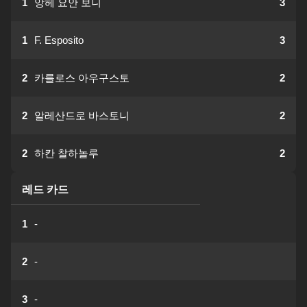
1
앙헤 요안 보니
3
1
F. Esposito
3
2
카를로스 아우구스토
2
2
알레산드로 바스토니
2
2
하칸 찰하놀루
2
레드 카드
1
-
2
-
3
-