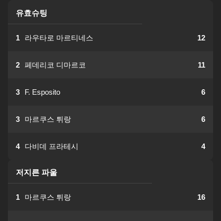
유효슈팅
1
라우타로 마르티네스
12
2
페데리코 디마르코
11
3
F. Esposito
6
3
마르쿠스 튀랑
6
4
다비데 프라테시
4
저지른 파울
1
마르쿠스 튀랑
16