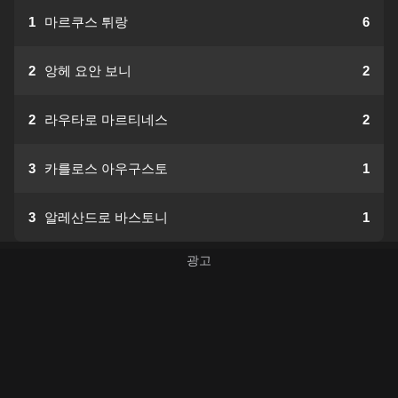
1
마르쿠스 튀랑
6
2
앙헤 요안 보니
2
2
라우타로 마르티네스
2
3
카를로스 아우구스토
1
3
알레산드로 바스토니
1