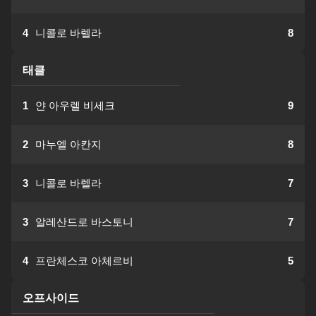
4
니콜로 바렐라
8
태클
1
얀 아우렐 비세크
9
2
마누엘 아칸지
8
3
니콜로 바렐라
7
3
알레산드로 바스토니
7
4
프란체스코 아체르비
5
오프사이드