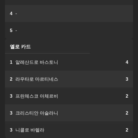
4
-
5
-
옐로 카드
1
알레산드로 바스토니
4
2
라우타로 마르티네스
3
3
프란체스코 아체르비
2
3
크리스티안 아슬라니
2
3
니콜로 바렐라
2