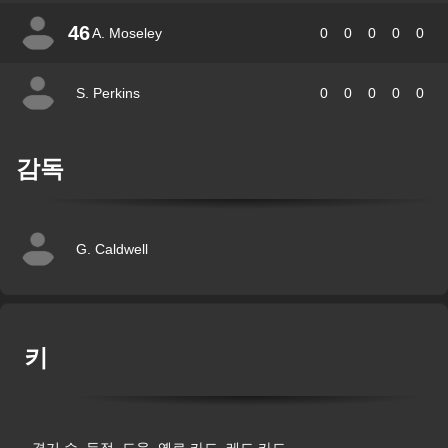
46
A. Moseley
0
0
0
0
0
S. Perkins
0
0
0
0
0
감독
G. Caldwell
키