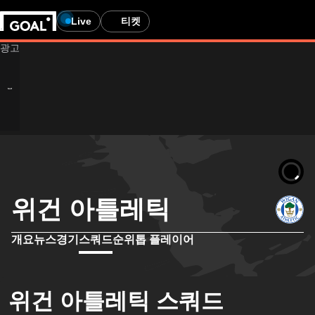
Live
티켓
위건 아틀레틱
개요
뉴스
경기
스쿼드
순위
톱 플레이어
위건 아틀레틱 스쿼드