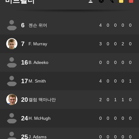
미드필더
6
젠슨 위어
4
0
0
0
0
7
F. Murray
3
0
0
2
0
16
B. Adeeko
0
0
0
0
0
17
M. Smith
4
0
0
0
1
20
캘럼 맥마나만
2
0
1
1
0
24
H. McHugh
0
0
0
0
0
25
J. Adams
0
0
0
0
0