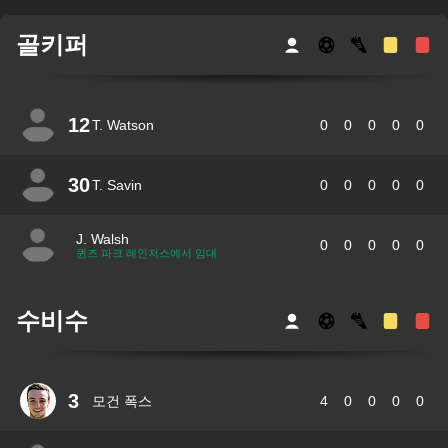
골키퍼
12
T. Watson
0
0
0
0
0
30
T. Savin
0
0
0
0
0
J. Walsh
0
0
0
0
0
퀸즈 파크 레인저스에서 임대
수비수
3
모건 폭스
4
0
0
0
0