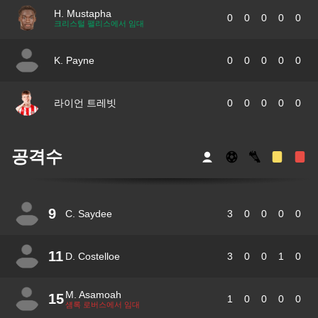
H. Mustapha
0
0
0
0
0
크리스털 팰리스에서 임대
K. Payne
0
0
0
0
0
라이언 트레빗
0
0
0
0
0
공격수
9
C. Saydee
3
0
0
0
0
11
D. Costelloe
3
0
0
1
0
M. Asamoah
15
1
0
0
0
0
섐록 로버스에서 임대