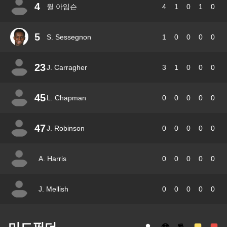
4
윌 아임슨
4
1
0
1
0
5
S. Sessegnon
1
0
0
0
0
23
J. Carragher
3
1
0
0
0
45
L. Chapman
0
0
0
0
0
47
J. Robinson
0
0
0
0
0
A. Harris
0
0
0
0
0
J. Mellish
0
0
0
0
0