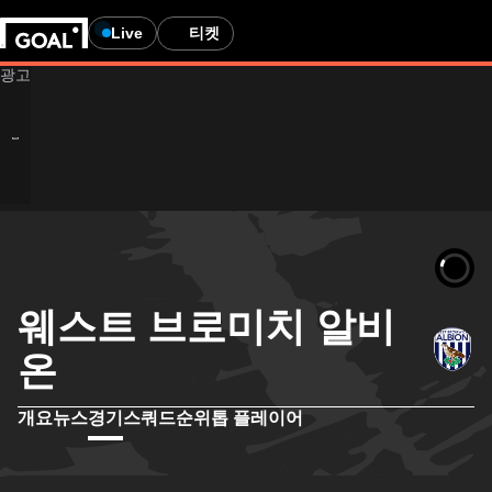
Live
티켓
웨스트 브로미치 알비
온
개요
뉴스
경기
스쿼드
순위
톱 플레이어