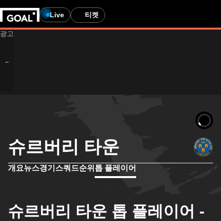
Live
티켓
슈르버리 타운
개요
뉴스
경기
스쿼드
순위
톱 플레이어
슈르버리 타운 톱 플레이어 -