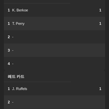
1
K. Berkoe
1
1
T. Perry
1
2
-
3
-
4
-
레드 카드
1
J. Ruffels
1
2
-