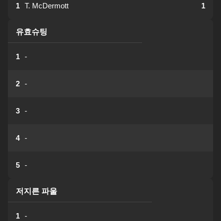
1
T. McDermott
1
유효슈팅
1
-
2
-
3
-
4
-
5
-
저지른 파울
1
-