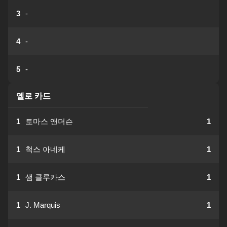
3
-
4
-
5
-
옐로 카드
1
토마스 앤더슨
1
1
척스 아네케
1
1
샘 클루카스
1
1
J. Marquis
1