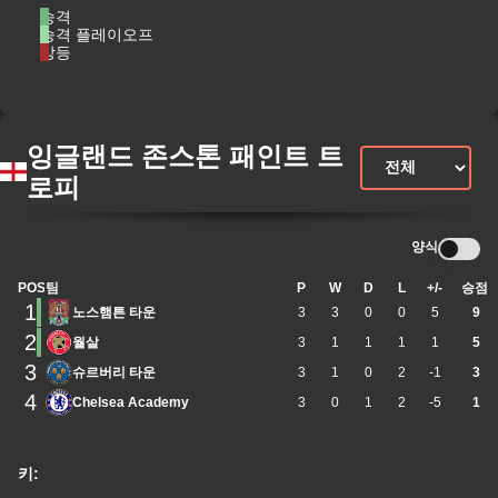
승격
승격 플레이오프
강등
잉글랜드 존스톤 패인트 트
로피
양식
POS
팀
P
W
D
L
+/-
승점
1
노스햄튼 타운
3
3
0
0
5
9
2
월살
3
1
1
1
1
5
3
슈르버리 타운
3
1
0
2
-1
3
4
Chelsea Academy
3
0
1
2
-5
1
키: