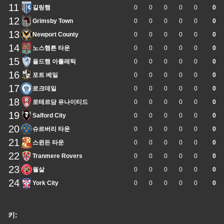
11
길링햄
0
0
0
0
0
0
12
Grimsby Town
0
0
0
0
0
0
13
Newport County
0
0
0
0
0
0
14
노스햄튼 타운
0
0
0
0
0
0
15
올드햄 아틀레틱
0
0
0
0
0
0
16
포트 베일
0
0
0
0
0
0
17
로크데일
0
0
0
0
0
0
18
로테르담 유나이티드
0
0
0
0
0
0
19
Salford City
0
0
0
0
0
0
20
슈르버리 타운
0
0
0
0
0
0
21
스윈든 타운
0
0
0
0
0
0
22
Tranmere Rovers
0
0
0
0
0
0
23
월살
0
0
0
0
0
0
24
York City
0
0
0
0
0
0
키: