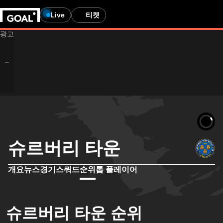
Live
티켓
슈르버리 타운
개요
뉴스
경기
스쿼드
순위
톱 플레이어
슈르버리 타운 순위