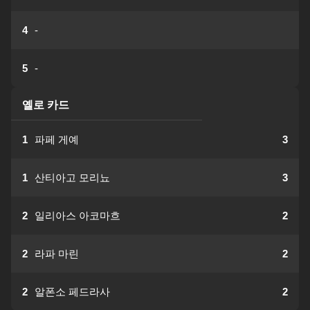
4
-
5
-
옐로 카드
1
파페 게예
3
1
산티아고 모리뇨
3
2
일리아스 아코마흐
2
2
라파 마린
2
2
알폰소 페드라사
2