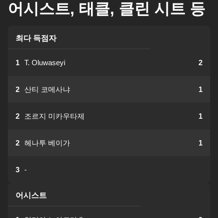
어시스트, 태클, 클린 시트 등
최다 득점자
1
T. Oluwaseyi
2
2
산티 코메사냐
1
2
조르지 미카우타제
1
2
헤나투 베이가
1
3
-
어시스트