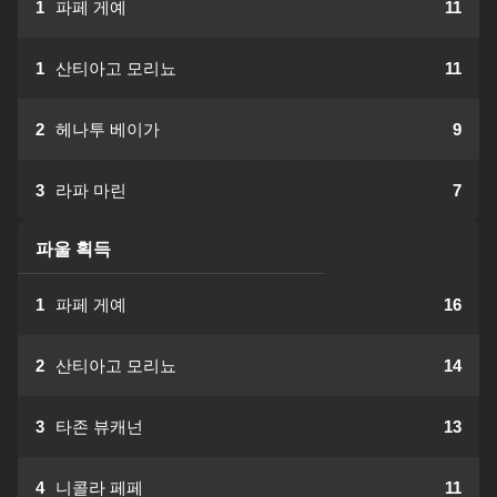
1
파페 게예
11
1
산티아고 모리뇨
11
2
헤나투 베이가
9
3
라파 마린
7
파울 획득
1
파페 게예
16
2
산티아고 모리뇨
14
3
타존 뷰캐넌
13
4
니콜라 페페
11