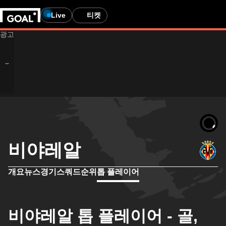
Live
티켓
비야레알
개요
뉴스
경기
스쿼드
순위
톱 플레이어
비야레알 톱 플레이어 - 골,