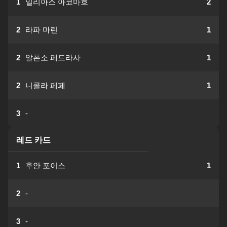
1
일리아스 아코마흐
2
2
라파 마린
1
2
알폰소 페드라사
1
2
니콜라 페페
1
3
-
레드 카드
1
후안 포이스
1
2
-
3
-