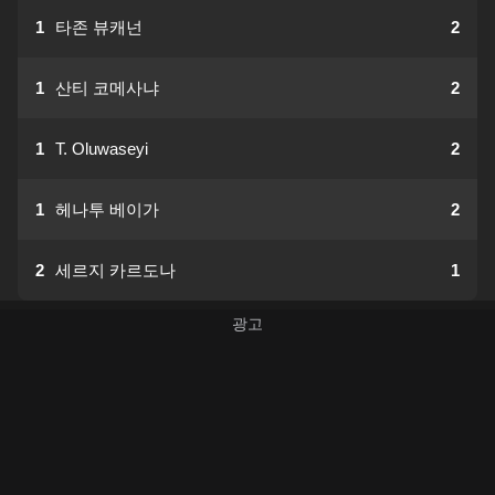
1
타존 뷰캐넌
2
1
산티 코메사냐
2
1
T. Oluwaseyi
2
1
헤나투 베이가
2
2
세르지 카르도나
1