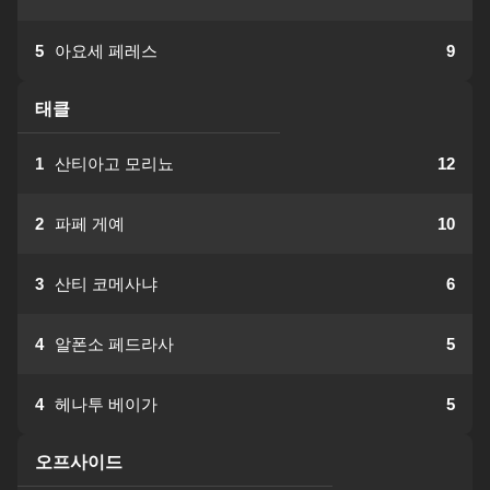
5
아요세 페레스
9
태클
1
산티아고 모리뇨
12
2
파페 게예
10
3
산티 코메사냐
6
4
알폰소 페드라사
5
4
헤나투 베이가
5
오프사이드