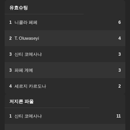
유효슈팅
1
니콜라 페페
6
2
T. Oluwaseyi
4
3
산티 코메사냐
3
3
파페 게예
3
4
세르지 카르도나
2
저지른 파울
1
산티 코메사냐
11