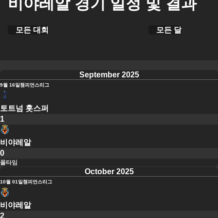
비야레알 경기 일정 및 결과
모든 대회
모든 달
September 2025
9월 16일
챔피언스리그
토트넘 홋스퍼
1
비야레알
0
풀타임
October 2025
10월 01일
챔피언스리그
비야레알
2