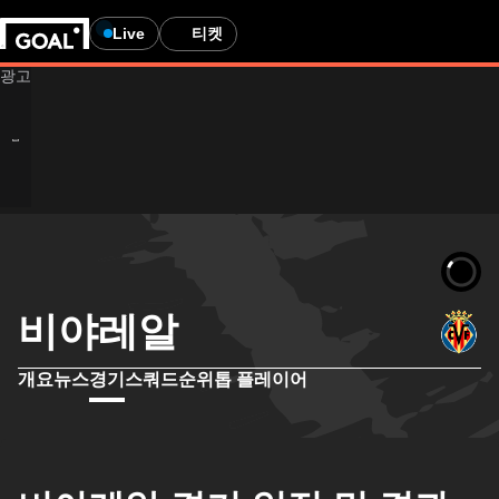
Live
티켓
비야레알
개요
뉴스
경기
스쿼드
순위
톱 플레이어