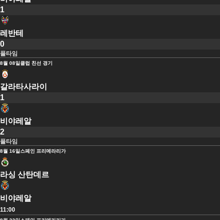
1
레반테
0
풀타임
8월 08일
클럽 친선 경기
갈라타사라이
1
비야레알
2
풀타임
8월 16일
스페인 프리메라리가
라싱 산탄데르
비야레알
11:00