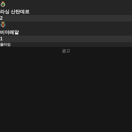
라싱 산탄데르
2
비야레알
1
풀타임