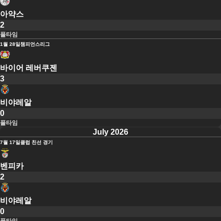
아약스
2
풀타임
1월 28일
챔피언스리그
바이어 레버쿠젠
3
비야레알
0
풀타임
July 2026
7월 17일
클럽 친선 경기
벤피카
2
비야레알
0