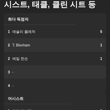
시스트, 태클, 클린 시트 등
최다 득점자
1
애슐리 플레처
5
2
T. Bloxham
1
2
에밀 한손
1
3
-
4
-
어시스트