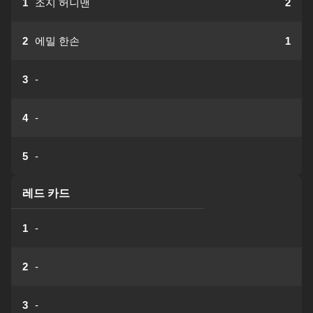
1
조지 허니맨
2
2
에밀 한손
1
3
-
4
-
5
-
레드 카드
1
-
2
-
3
-