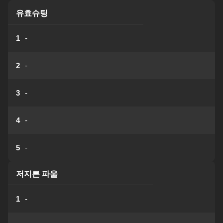
유효슈팅
1
-
2
-
3
-
4
-
5
-
저지른 파울
1
-