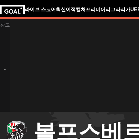
라이브 스코어
최신
이적
컬처
프리미어리그
라리가
UE
볼프스베르