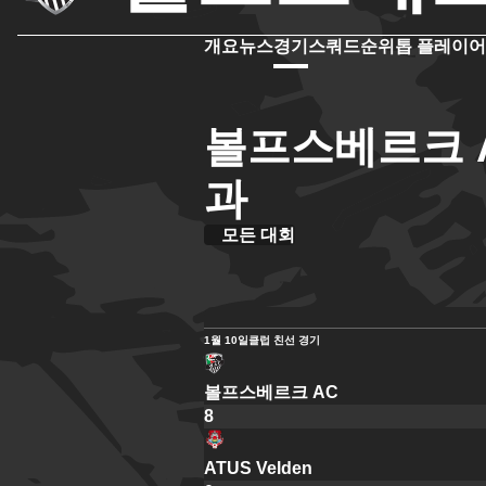
개요
뉴스
경기
스쿼드
순위
톱 플레이어
볼프스베르크 A
과
모든 대회
1월 10일
클럽 친선 경기
볼프스베르크 AC
8
ATUS Velden