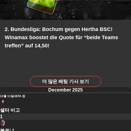
2. Bundesliga: Bochum gegen Hertha BSC!
Winamax boostet die Quote für “beide Teams
treffen” auf 14,50!
더 많은 베팅 기사 보기
December 2025
12월 11일
UEFA 컵
셀타 비고
1
볼로냐