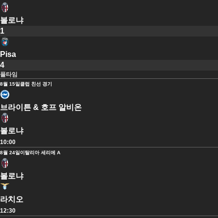
볼로냐
1
Pisa
4
풀타임
8월 15일
클럽 친선 경기
브라이튼 & 호프 알비온
볼로냐
10:00
8월 24일
이탈리아 세리에 A
볼로냐
라치오
12:30