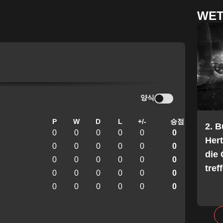
WET
양식
P
W
D
L
+/-
승점
2. 
0
0
0
0
0
0
Her
0
0
0
0
0
0
die 
0
0
0
0
0
0
tref
0
0
0
0
0
0
0
0
0
0
0
0