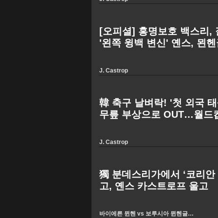
[오피셜] 홍명보호 백스리, 
'왼쪽 윙백 변신' 옌스, 
수상…'76%' 압도적 득표율
J. Castrop
韓 축구 날벼락! '첫 외국 
무릎 부상으로 OUT…월드
'와르르'
J. Castrop
獨 분데스리가에서 ‘코리안
고, 옌스 카스트로프 울고
바이에른 뮌헨 vs 보루시아 뮌헨글라트바흐