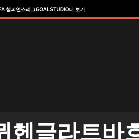
FA 챔피언스리그
GOALSTUDIO
더 보기
뮌헨글라트바