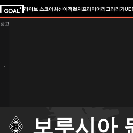
라이브 스코어
최신
이적
컬처
프리미어리그
라리가
UE
보루시아 