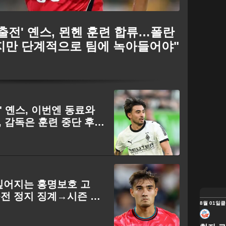
 출전' 옌스, 묀헨 훈련 합류…폴란
좋지만 단계적으로 팀에 녹아들어야"
' 옌스, 이번엔 동료와
 감독은 훈련 중단 후
' 깊어지는 홍명보호 고
 출전 정지 징계→시즌 조
8월 01일
클