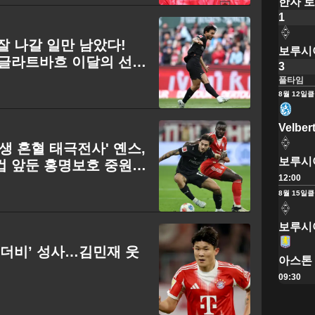
한자 
1
잘 나갈 일만 남았다!
보루시
묀헨글라트바흐 이달의 선수
3
풀타임
8월 12일
클
Velber
태생 혼혈 태극전사' 옌스,
보루시
컵 앞둔 홍명보호 중원
12:00
8월 15일
클
보루시
 더비’ 성사…김민재 웃
아스톤
09:30