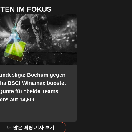
TEN IM FOKUS
Bundesliga: Bochum gegen
tha BSC! Winamax boostet
Quote für “beide Teams
fen” auf 14,50!
더 많은 베팅 기사 보기