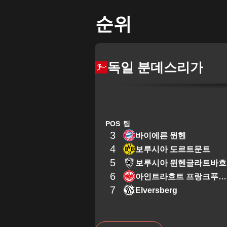
순위
독일 분데스리가
POS
팀
3
바이에른 뮌헨
4
보루시아 도르트문트
5
보루시아 뮌헨글라트바흐
6
아인트라흐트 프랑크푸르트
7
Elversberg