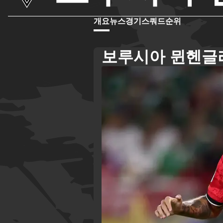
개요
뉴스
경기
스쿼드
순위
보루시아 뮌헨글