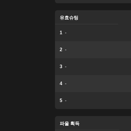
유효슈팅
1
-
2
-
3
-
4
-
5
-
파울 획득