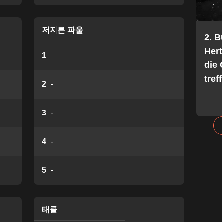
저지른 파울
2. 
Her
1
-
die 
tref
2
-
3
-
4
-
5
-
태클