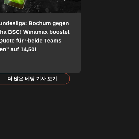
Bundesliga: Bochum gegen
tha BSC! Winamax boostet
Quote für “beide Teams
fen” auf 14,50!
더 많은 베팅 기사 보기