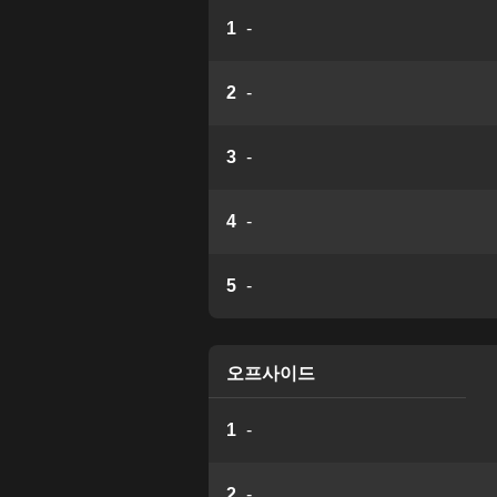
1
-
2
-
3
-
4
-
5
-
오프사이드
1
-
2
-