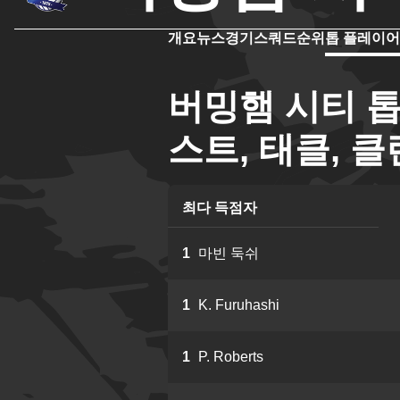
개요
뉴스
경기
스쿼드
순위
톱 플레이어
버밍햄 시티 톱
스트, 태클, 클
최다 득점자
1
마빈 둑쉬
1
K. Furuhashi
1
P. Roberts