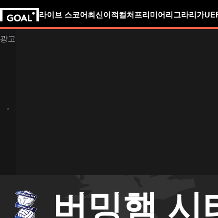
라이브 스코어
최신
이적
컬처
프리미어리그
라리가
UE
버밍햄 시