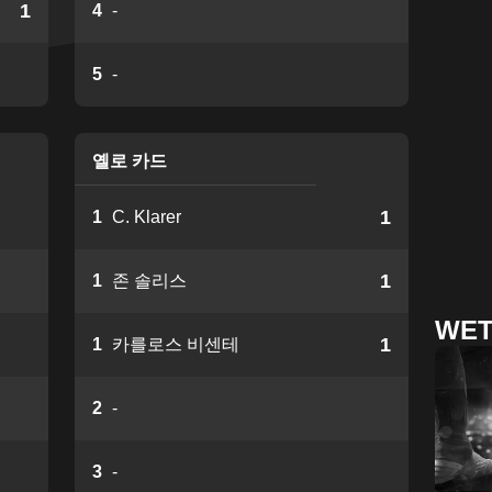
1
4
-
5
-
옐로 카드
1
1
C. Klarer
1
1
존 솔리스
WET
1
1
카를로스 비센테
2
-
3
-