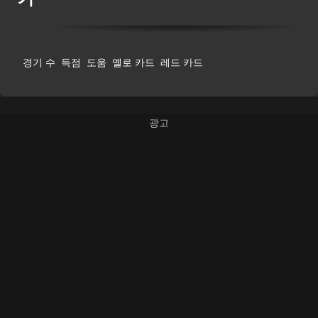
경기 수
득점
도움
옐로 카드
레드 카드