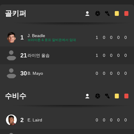
골키퍼
J. Beadle
1
1
0
0
0
0
브라이튼 & 호프 알비온에서 임대
21
라이언 올솝
1
0
0
0
0
30
B. Mayo
0
0
0
0
0
수비수
2
E. Laird
0
0
0
0
0