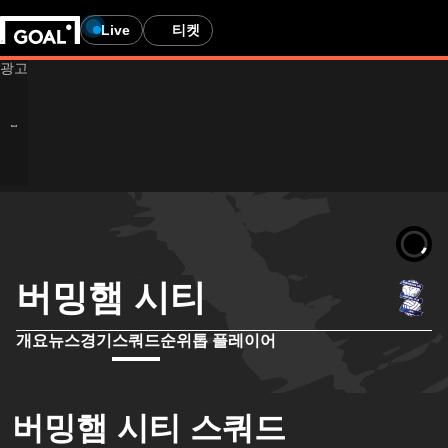
Live
티켓
버밍햄 시티
개요
뉴스
경기
스쿼드
순위
톱 플레이어
버밍햄 시티 스쿼드