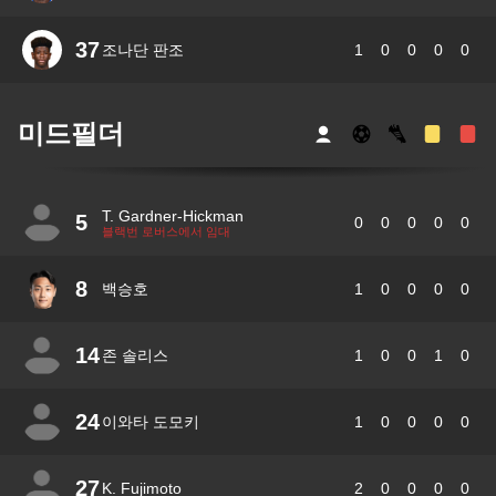
37
조나단 판조
1
0
0
0
0
미드필더
T. Gardner-Hickman
5
0
0
0
0
0
블랙번 로버스에서 임대
8
백승호
1
0
0
0
0
14
존 솔리스
1
0
0
1
0
24
이와타 도모키
1
0
0
0
0
27
K. Fujimoto
2
0
0
0
0