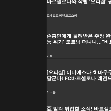
바르셀로나와 작별 '오피셜' 공
고 떠난다"
로베르토 레반도프스키
손흥민에게 물려받은 주장 완장
등 위기' 토트넘 떠나나…"바
바스토니 대안"
이적
[오피셜] 이니에스타-히바우
달군다! FC바르셀로나 레전드
리버풀
亞 발칵 뒤집힐 소식! 바르셀