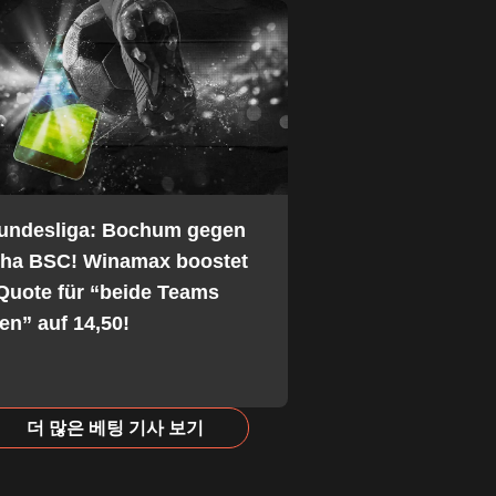
Bundesliga: Bochum gegen
tha BSC! Winamax boostet
Quote für “beide Teams
fen” auf 14,50!
더 많은 베팅 기사 보기