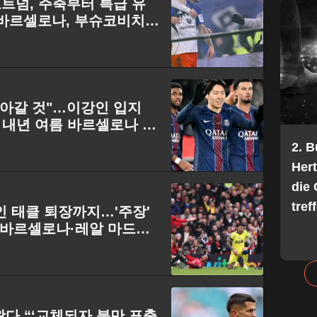
트넘, 주축부터 특급 유
"바르셀로나, 부슈코비치와
돌아갈 것"…이강인 입지
, 내년 여름 바르셀로나 복
2. 
Her
die 
tref
인 태클 퇴장까지…'주장'
 "바르셀로나·레알 마드리
나왔다 “‘교체되자 불만 표출