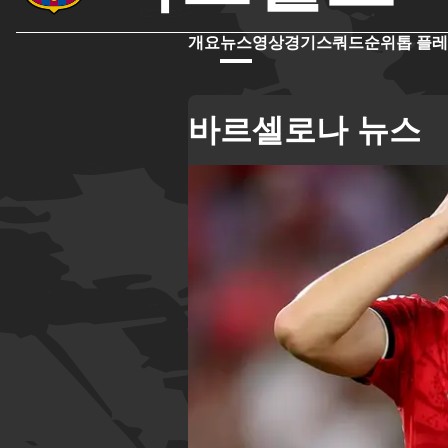
개요
뉴스
영상
경기
스쿼드
순위
톱 플
바르셀로나 뉴스