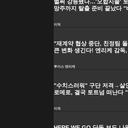
벌써 강등됐나…'오합지졸' 토
망주까지 탈출 준비 끝났다 
접촉"
이적
"재계약 협상 중단, 친정팀 
큰 변화 생긴다! 엔리케 감독
귀 계획
루이스 엔리케
"수치스러워" 구단 저격→살
로메로, 결국 토트넘 떠난다
드 관심"
이적
HERE WE GO 단독 보도 