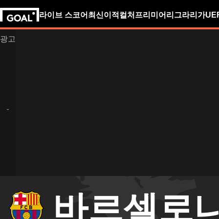
라이브 스코어
최신
이적
컬처
프리미어리그
라리가
UE
바르셀로