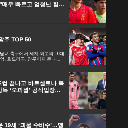
"매우 빠르고 엄청난 힘
망주 TOP 50
이 남녀 축구에서 세계 최고의 10대
엄, 호드리구, 잔루이지 돈나룸
 ‘세계 최고의 영(young) 축
다.
월드컵 끝나고 바르셀로나 복
독 ‘오피셜’ 공식입장
이적 무산돼”
 19세 ‘괴물 수비수’…맹