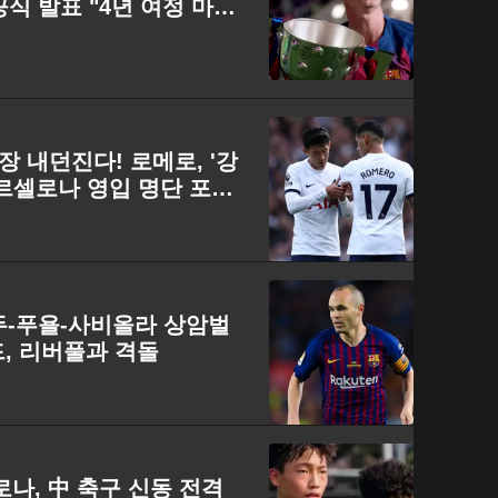
식 발표 "4년 여정 마치
 내던진다! 로메로, '강
르셀로나 영입 명단 포함,
두-푸욜-사비올라 상암벌
, 리버풀과 격돌
로나, 中 축구 신동 전격