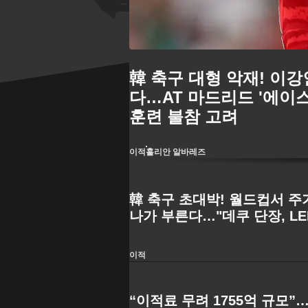
韓 축구 대형 악재! 이
다…AT 마드리드 '에이
훈련 불참 고려
이적
훌리안 알바레즈
韓 축구 초대박! 월드컵서 주
나가 부른다…"데쿠 단장, L
눠"
이적
“이적료 무려 1755억 규모”…‘