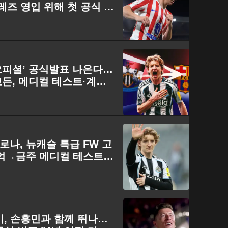
레즈 영입 위해 첫 공식 제
오피셜’ 공식발표 나온다…
든, 메디컬 테스트·계약
르셀로나, 뉴캐슬 특급 FW 고
0억→금주 메디컬 테스트
스키, 손흥민과 함께 뛰나…