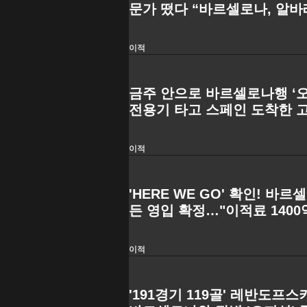
문가 떴다 “바르셀로나, 알바
안 보내”
이적
금주 안으로 바르셀로나행 ‘
전용기 타고 스페인 도착한 고
서 서명 예정
이적
'HERE WE GO' 확인! 바
든 영입 확정…"이적료 140
예정"
이적
'191경기 119골' 레반도프