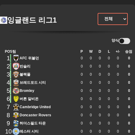
잉글랜드 리그1
양식
POS
팀
P
W
D
L
+/-
승점
1
AFC 위블던
0
0
0
0
0
0
2
반슬리
0
0
0
0
0
0
3
블랙풀
0
0
0
0
0
0
4
브레드포드 시티
0
0
0
0
0
0
5
Bromley
0
0
0
0
0
0
6
버튼 알비온
0
0
0
0
0
0
7
Cambridge United
0
0
0
0
0
0
8
Doncaster Rovers
0
0
0
0
0
0
9
허더스필드 타운
0
0
0
0
0
0
10
레스터 시티
0
0
0
0
0
0