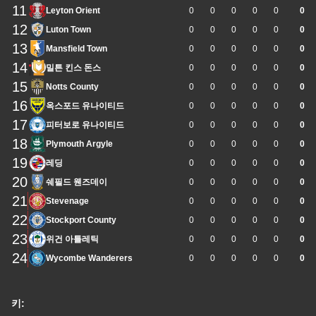
11
Leyton Orient
0
0
0
0
0
0
12
Luton Town
0
0
0
0
0
0
13
Mansfield Town
0
0
0
0
0
0
14
밀튼 킨스 돈스
0
0
0
0
0
0
15
Notts County
0
0
0
0
0
0
16
옥스포드 유나이티드
0
0
0
0
0
0
17
피터보로 유나이티드
0
0
0
0
0
0
18
Plymouth Argyle
0
0
0
0
0
0
19
레딩
0
0
0
0
0
0
20
쉐필드 웬즈데이
0
0
0
0
0
0
21
Stevenage
0
0
0
0
0
0
22
Stockport County
0
0
0
0
0
0
23
위건 아틀레틱
0
0
0
0
0
0
24
Wycombe Wanderers
0
0
0
0
0
0
키: