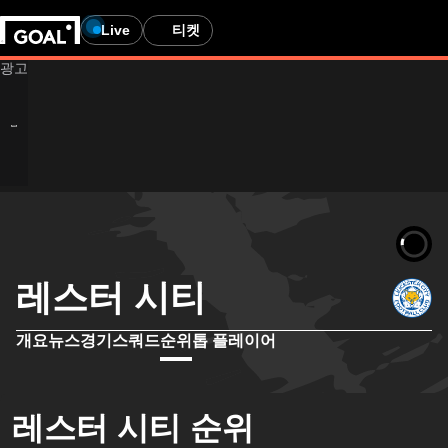
Live
티켓
Age-restricted content
도박 관련 콘텐츠를 시청할 수 있는 연령에 미달합니다. 홈페
만 24세 이상입니까?
이지로 이동됩니다.
정확한 답변을 제공하여 귀하의 나이를 확인하는 데 도움을 주십
레스터 시티
Go to homepage
시오. 이 사이트는 24세 이상을 대상으로 한 도박 광고를 포함하
고 있습니다.
개요
뉴스
경기
스쿼드
순위
톱 플레이어
베팅 광고 표시
저는 24세 이상입니다
레스터 시티 순위
저는 24세 미만입니다