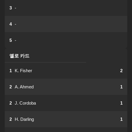
3
-
4
-
5
-
옐로 카드
1
K. Fisher
2
2
A. Ahmed
1
2
J. Cordoba
1
2
H. Darling
1