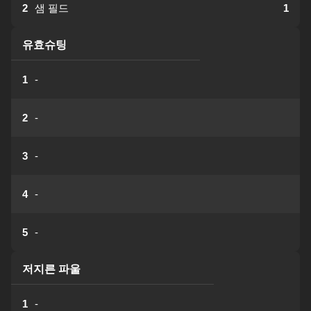
2
샘 필드
1
유효슈팅
1
-
2
-
3
-
4
-
5
-
저지른 파울
1
-