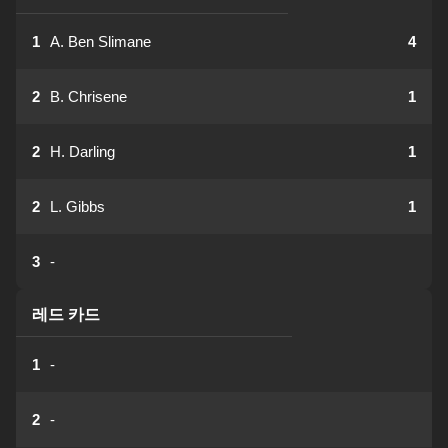
1
A. Ben Slimane
4
2
B. Chrisene
1
2
H. Darling
1
2
L. Gibbs
1
3
-
레드 카드
1
-
2
-