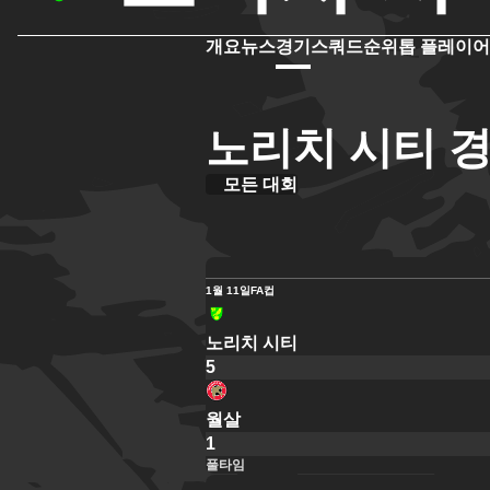
개요
뉴스
경기
스쿼드
순위
톱 플레이어
노리치 시티 경
모든 대회
1월 11일
FA컵
노리치 시티
5
월살
1
풀타임