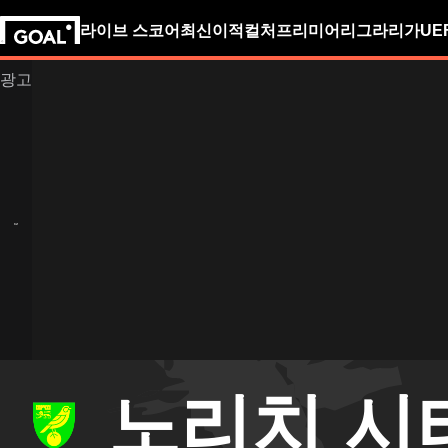
라이브 스코어
최신
이적
컬처
프리미어리그
라리가
UE
노리치 시