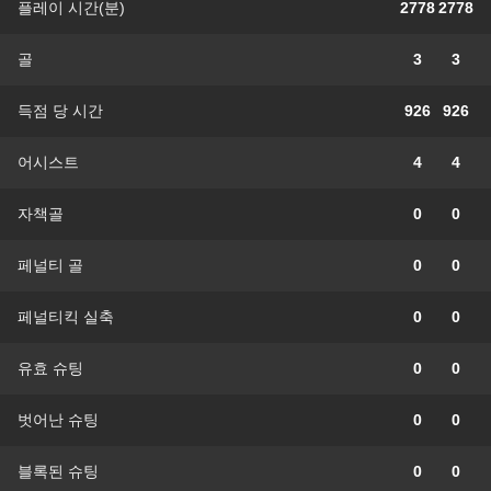
플레이 시간(분)
2778
2778
골
3
3
득점 당 시간
926
926
어시스트
4
4
자책골
0
0
페널티 골
0
0
페널티킥 실축
0
0
유효 슈팅
0
0
벗어난 슈팅
0
0
블록된 슈팅
0
0