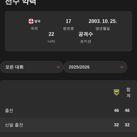
선수 약력
17
2003. 10. 25.
영국
국적
등번호
생년월일
22
공격수
나이
포지션
모든 대회
2025/2026
합
계
출전
46
46
선발 출전
32
32