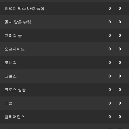
페널티 박스 바깥 득점
0
0
골대 맞은 슈팅
0
0
프리킥 골
0
0
오프사이드
0
0
코너킥
0
0
크로스
0
0
크로스 성공
0
0
태클
0
0
클리어런스
0
0