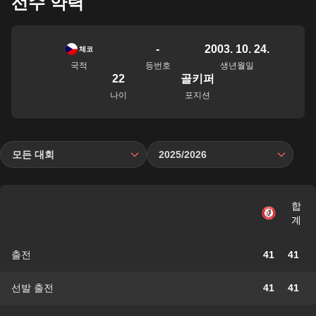
선수 약력
-
2003. 10. 24.
체코
국적
등번호
생년월일
22
골키퍼
나이
포지션
모든 대회
2025/2026
합
계
출전
41
41
선발 출전
41
41