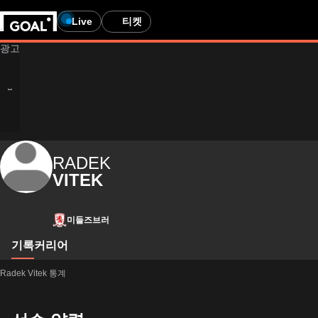
Live
티켓
RADEK
VITEK
미들즈브러
기록
커리어
Radek Vitek 통계