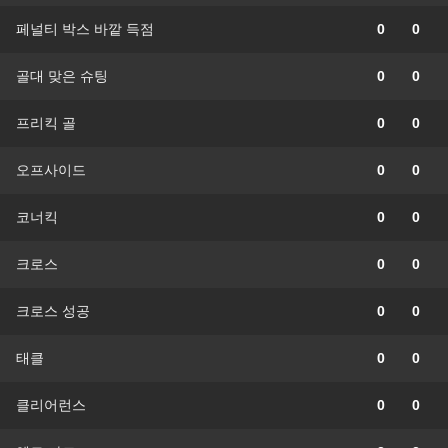
페널티 박스 바깥 득점
0
0
골대 맞은 슈팅
0
0
프리킥 골
0
0
오프사이드
0
0
코너킥
0
0
크로스
0
0
크로스 성공
0
0
태클
0
0
클리어런스
0
0