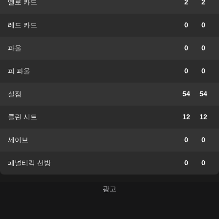
옐로 카드
2
2
레드 카드
0
0
파울
0
0
피 파울
0
0
실점
54
54
클린 시트
12
12
세이브
0
0
페널티킥 선방
0
0