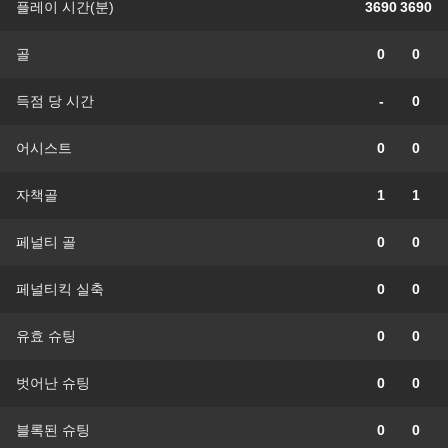
플레이 시간(분)
3690
3690
골
0
0
득점 당 시간
-
0
어시스트
0
0
자책골
1
1
페널티 골
0
0
페널티킥 실축
0
0
유효 슈팅
0
0
벗어난 슈팅
0
0
블록된 슈팅
0
0