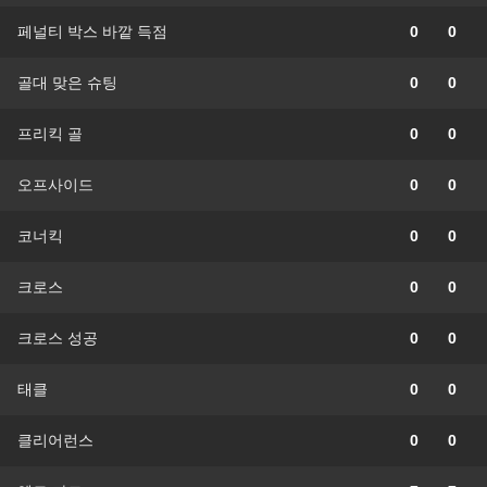
페널티 박스 바깥 득점
0
0
골대 맞은 슈팅
0
0
프리킥 골
0
0
오프사이드
0
0
코너킥
0
0
크로스
0
0
크로스 성공
0
0
태클
0
0
클리어런스
0
0