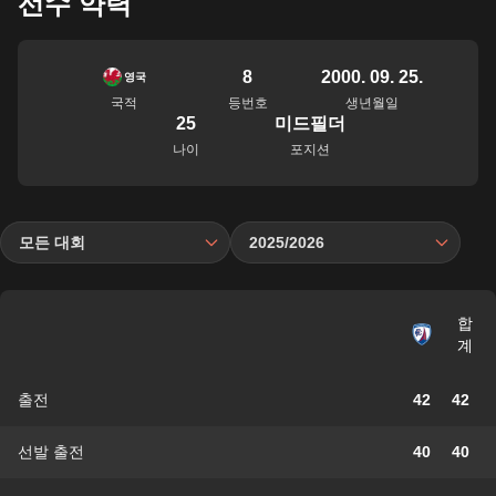
선수 약력
8
2000. 09. 25.
영국
국적
등번호
생년월일
25
미드필더
나이
포지션
모든 대회
2025/2026
합
계
출전
42
42
선발 출전
40
40