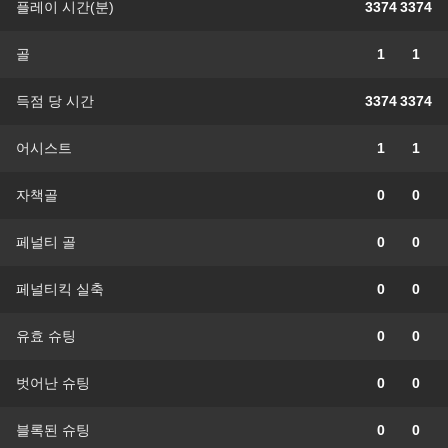
플레이 시간(분)
3374
3374
골
1
1
득점 당 시간
3374
3374
어시스트
1
1
자책골
0
0
페널티 골
0
0
페널티킥 실축
0
0
유효 슈팅
0
0
벗어난 슈팅
0
0
블록된 슈팅
0
0