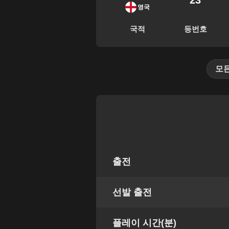
23
영국
국적
등번호
모
출전
선발 출전
플레이 시간(분)