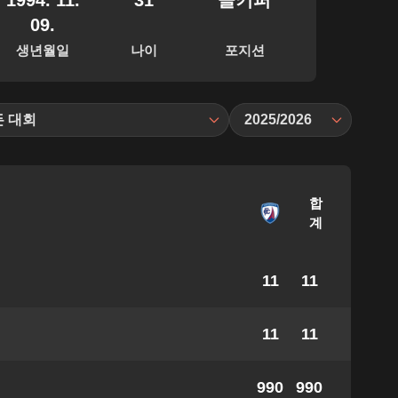
1994. 11.
31
골키퍼
09.
생년월일
나이
포지션
든 대회
2025/2026
합
계
11
11
11
11
990
990