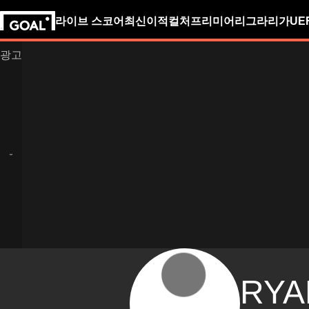
라이브 스코어
최신
이적
컬처
프리미어리그
라리가
UE
RYA