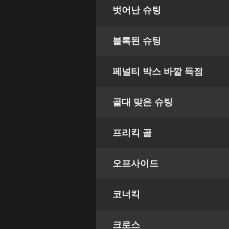
벗어난 슈팅
블록된 슈팅
페널티 박스 바깥 득점
골대 맞은 슈팅
프리킥 골
오프사이드
코너킥
크로스