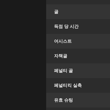
골
득점 당 시간
어시스트
자책골
페널티 골
페널티킥 실축
유효 슈팅