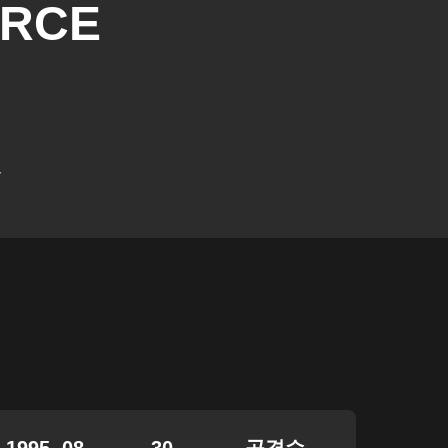
ARCE
y