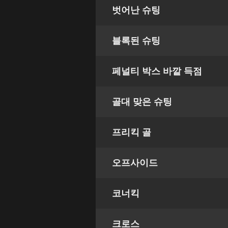
벗어난 슈팅
블록된 슈팅
페널티 박스 바깥 득점
골대 맞은 슈팅
프리킥 골
오프사이드
코너킥
크로스