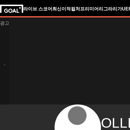
라이브 스코어
최신
이적
컬처
프리미어리그
라리가
UE
OLL