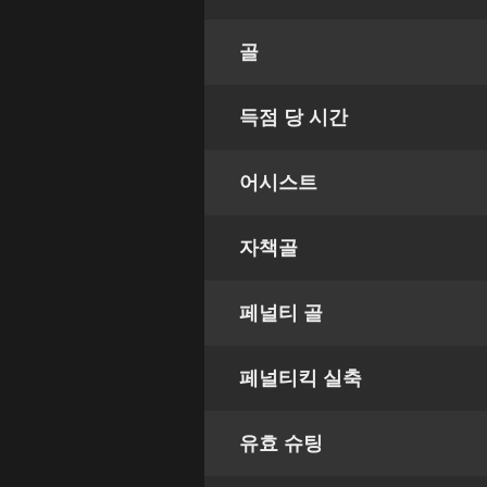
골
득점 당 시간
어시스트
자책골
페널티 골
페널티킥 실축
유효 슈팅