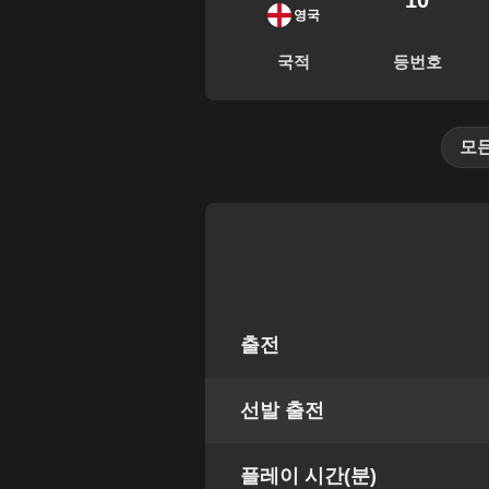
10
영국
국적
등번호
모
출전
선발 출전
플레이 시간(분)