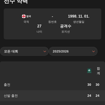
선수 약력
-
1998. 11. 01.
영국
국적
등번호
생년월일
27
공격수
나이
포지션
모든 대회
2025/2026
합
계
출전
30
30
선발 출전
24
24