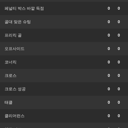
페널티 박스 바깥 득점
0
0
골대 맞은 슈팅
0
0
프리킥 골
0
0
오프사이드
0
0
코너킥
0
0
크로스
0
0
크로스 성공
0
0
태클
0
0
클리어런스
0
0