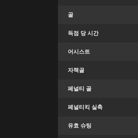
골
득점 당 시간
어시스트
자책골
페널티 골
페널티킥 실축
유효 슈팅