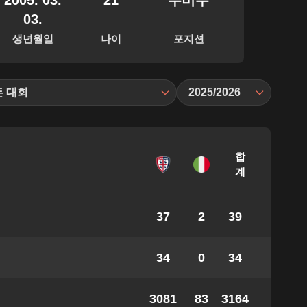
2005. 03.
21
수비수
03.
생년월일
나이
포지션
든 대회
2025/2026
합
계
37
2
39
34
0
34
3081
83
3164