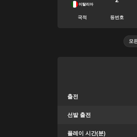
2
이탈리아
국적
등번호
모
출전
선발 출전
플레이 시간(분)