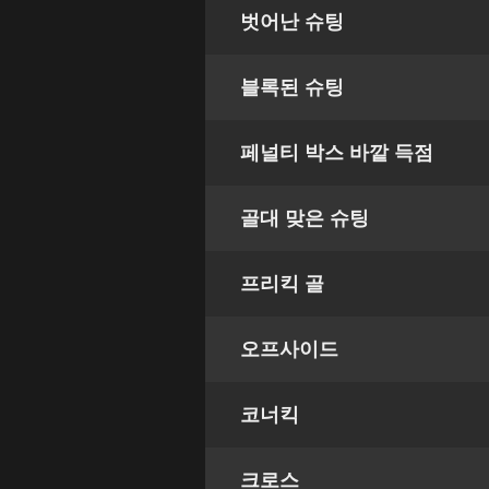
벗어난 슈팅
블록된 슈팅
페널티 박스 바깥 득점
골대 맞은 슈팅
프리킥 골
오프사이드
코너킥
크로스