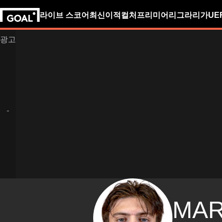
라이브 스코어
최신
이적
컬처
프리미어리그
라리가
UE
MA