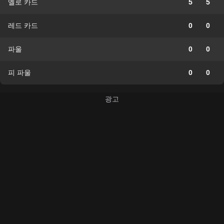
옐로 카드
5
5
레드 카드
0
0
파울
0
0
피 파울
0
0