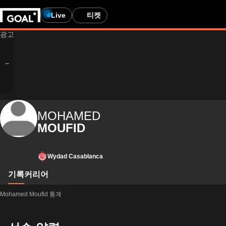
Live
티켓
MOHAMED
MOUFID
Wydad Casablanca
기록
커리어
Mohamed Moufid 통계