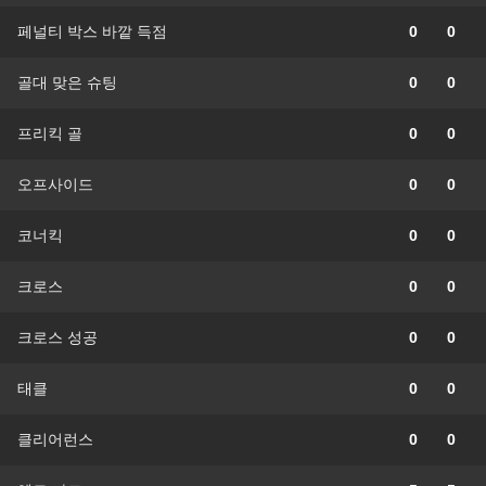
페널티 박스 바깥 득점
0
0
골대 맞은 슈팅
0
0
프리킥 골
0
0
오프사이드
0
0
코너킥
0
0
크로스
0
0
크로스 성공
0
0
태클
0
0
클리어런스
0
0