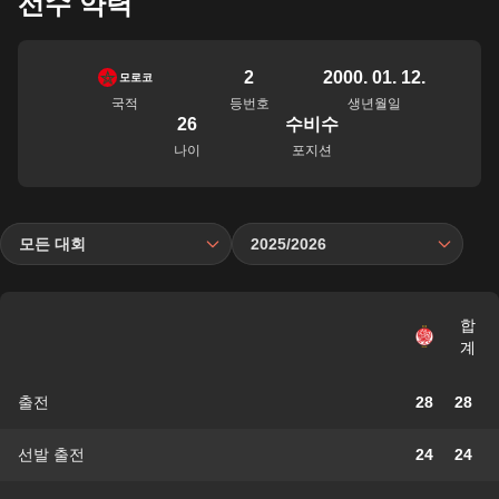
선수 약력
2
2000. 01. 12.
모로코
국적
등번호
생년월일
26
수비수
나이
포지션
모든 대회
2025/2026
합
계
출전
28
28
선발 출전
24
24