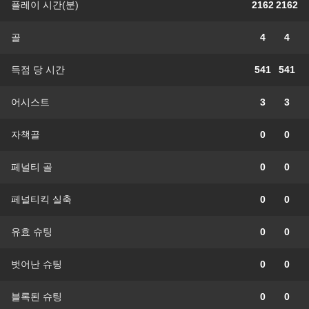
플레이 시간(분)
2162
2162
골
4
4
득점 당 시간
541
541
어시스트
3
3
자책골
0
0
페널티 골
0
0
페널티킥 실축
0
0
유효 슈팅
0
0
벗어난 슈팅
0
0
블록된 슈팅
0
0