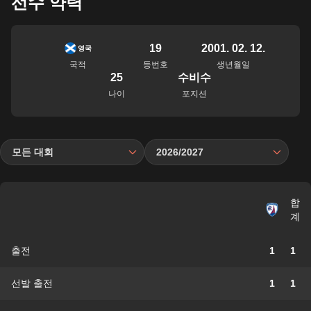
선수 약력
19
2001. 02. 12.
영국
국적
등번호
생년월일
25
수비수
나이
포지션
모든 대회
2026/2027
합
계
출전
1
1
선발 출전
1
1