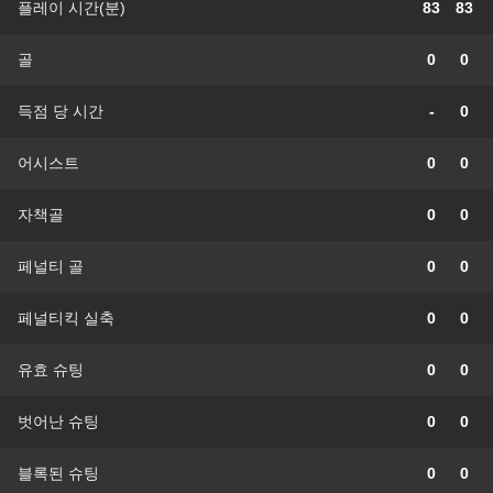
플레이 시간(분)
83
83
골
0
0
득점 당 시간
-
0
어시스트
0
0
자책골
0
0
페널티 골
0
0
페널티킥 실축
0
0
유효 슈팅
0
0
벗어난 슈팅
0
0
블록된 슈팅
0
0