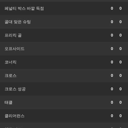
페널티 박스 바깥 득점
0
0
골대 맞은 슈팅
0
0
프리킥 골
0
0
오프사이드
0
0
코너킥
0
0
크로스
0
0
크로스 성공
0
0
태클
0
0
클리어런스
0
0