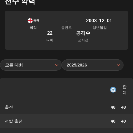
선수 약력
-
2003. 12. 01.
영국
국적
등번호
생년월일
22
공격수
나이
포지션
모든 대회
2025/2026
합
계
출전
48
48
선발 출전
40
40