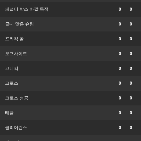
페널티 박스 바깥 득점
0
0
골대 맞은 슈팅
0
0
프리킥 골
0
0
오프사이드
0
0
코너킥
0
0
크로스
0
0
크로스 성공
0
0
태클
0
0
클리어런스
0
0