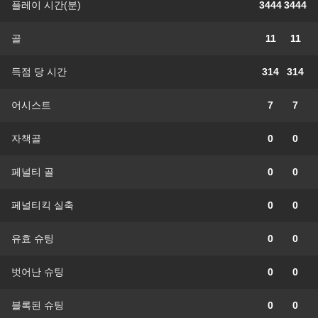
플레이 시간(분)
3444
3444
골
11
11
득점 당 시간
314
314
어시스트
7
7
자책골
0
0
페널티 골
0
0
페널티킥 실축
0
0
유효 슈팅
0
0
벗어난 슈팅
0
0
블록된 슈팅
0
0