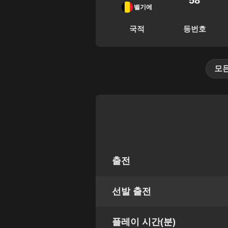
58
벨기에
국적
등번호
모
출전
선발 출전
플레이 시간(분)