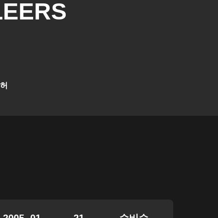
LEERS
뤼허