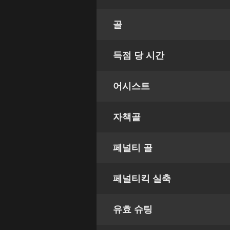
골
득점 당 시간
어시스트
자책골
페널티 골
페널티킥 실축
유효 슈팅