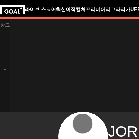
라이브 스코어
최신
이적
컬처
프리미어리그
라리가
UE
JOR