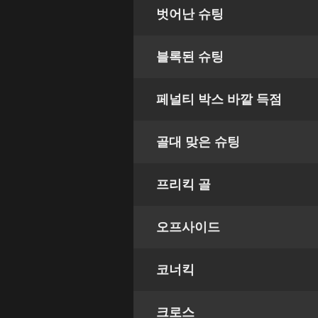
벗어난 슈팅
블록된 슈팅
페널티 박스 바깥 득점
골대 맞은 슈팅
프리킥 골
오프사이드
코너킥
크로스