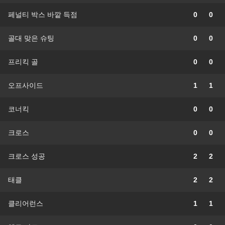
페널티 박스 바깥 득점
0
0
골대 맞은 슈팅
0
0
프리킥 골
0
0
오프사이드
1
1
코너킥
0
0
크로스
0
0
크로스 성공
2
2
태클
2
2
클리어런스
1
1