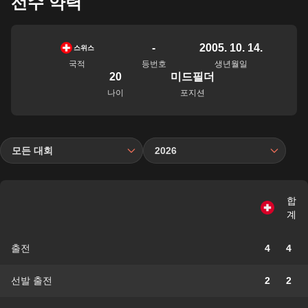
선수 약력
-
2005. 10. 14.
스위스
국적
등번호
생년월일
20
미드필더
나이
포지션
모든 대회
2026
합
계
출전
4
4
선발 출전
2
2