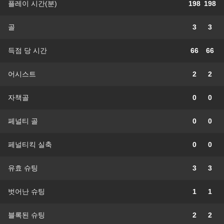
플레이 시간(분)
198
198
골
3
3
득점 당 시간
66
66
어시스트
2
2
자책골
0
0
페널티 골
0
0
페널티킥 실축
0
0
유효 슈팅
3
3
벗어난 슈팅
1
1
블록된 슈팅
2
2