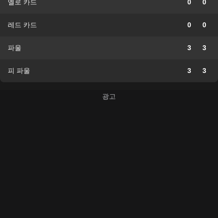
옐로 카드
0
0
레드 카드
0
0
파울
3
3
피 파울
3
3