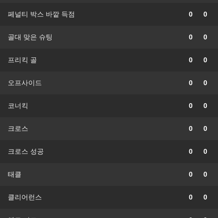
페널티 박스 바깥 득점
0
0
골대 맞은 슈팅
0
0
프리킥 골
0
0
오프사이드
0
0
코너킥
0
0
크로스
0
0
크로스 성공
0
0
태클
0
0
클리어런스
0
0