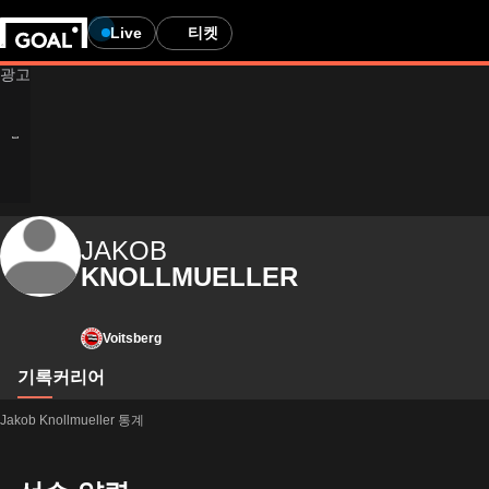
Live
티켓
JAKOB
KNOLLMUELLER
Voitsberg
기록
커리어
Jakob Knollmueller 통계