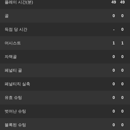
플레이 시간(분)
49
49
골
0
0
득점 당 시간
-
0
어시스트
1
1
자책골
0
0
페널티 골
0
0
페널티킥 실축
0
0
유효 슈팅
0
0
벗어난 슈팅
0
0
블록된 슈팅
0
0