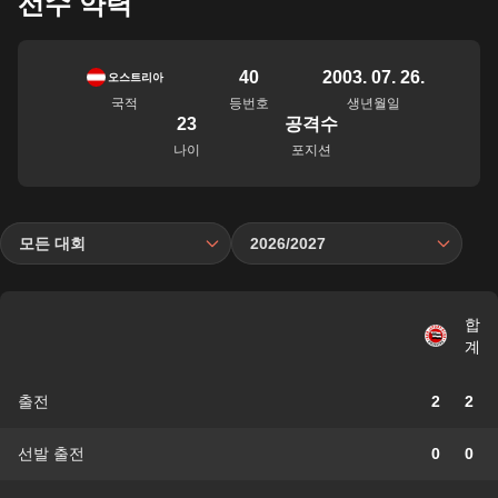
선수 약력
40
2003. 07. 26.
오스트리아
국적
등번호
생년월일
23
공격수
나이
포지션
모든 대회
2026/2027
합
계
출전
2
2
선발 출전
0
0