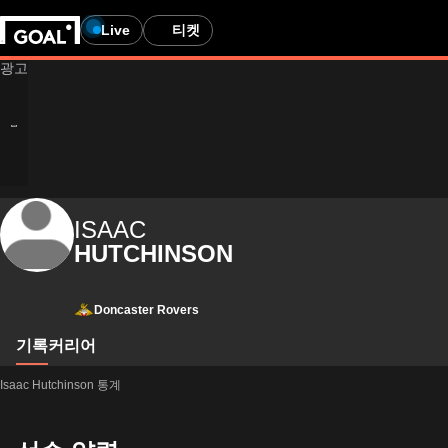
Live
티켓
ISAAC
HUTCHINSON
Doncaster Rovers
기록
커리어
Isaac Hutchinson 통계