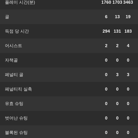
플레이 시간(분)
1760
1703
3463
골
6
13
19
득점 당 시간
294
131
183
어시스트
2
2
4
자책골
0
0
0
페널티 골
0
3
3
페널티킥 실축
0
0
0
유효 슈팅
0
0
0
벗어난 슈팅
0
0
0
블록된 슈팅
0
0
0