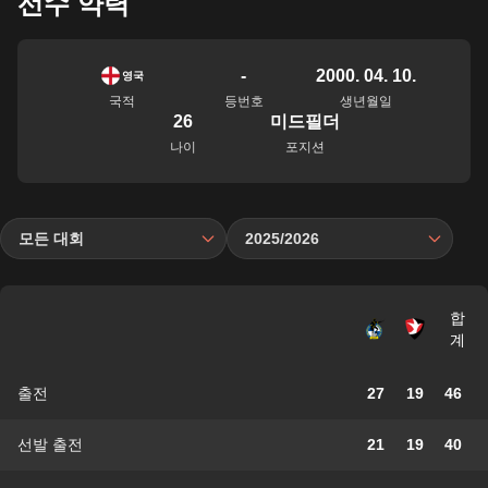
선수 약력
-
2000. 04. 10.
영국
국적
등번호
생년월일
26
미드필더
나이
포지션
모든 대회
2025/2026
합
계
출전
27
19
46
선발 출전
21
19
40