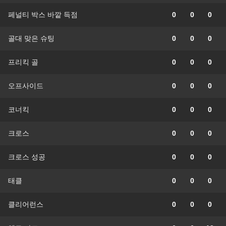
페널티 박스 바깥 득점
0
0
0
골대 맞은 슈팅
0
0
0
프리킥 골
0
0
0
오프사이드
0
0
0
코너킥
0
0
0
크로스
0
0
0
크로스 성공
0
0
0
태클
0
0
0
클리어런스
0
0
0