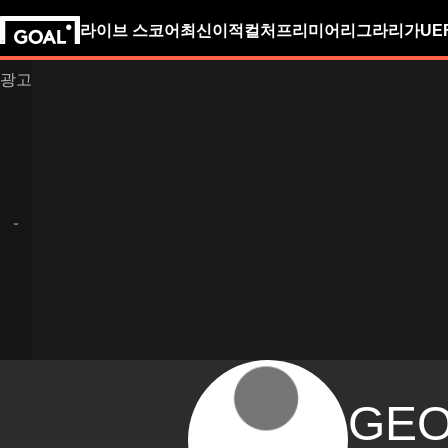
라이브 스코어
최신
이적
컬처
프리미어리그
라리가
UE
GE