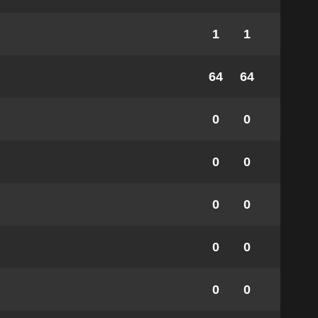
1
1
64
64
0
0
0
0
0
0
0
0
0
0