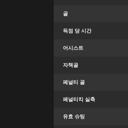
골
득점 당 시간
어시스트
자책골
페널티 골
페널티킥 실축
유효 슈팅