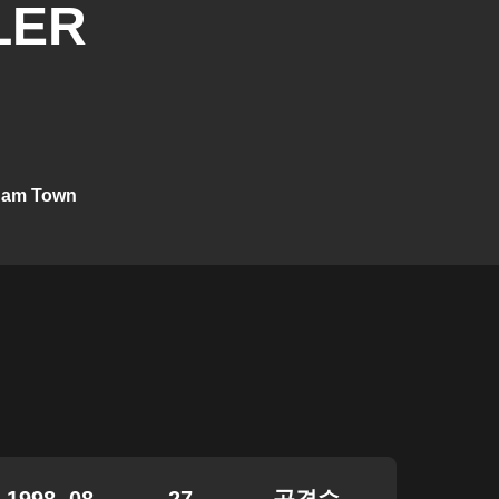
LER
ham Town