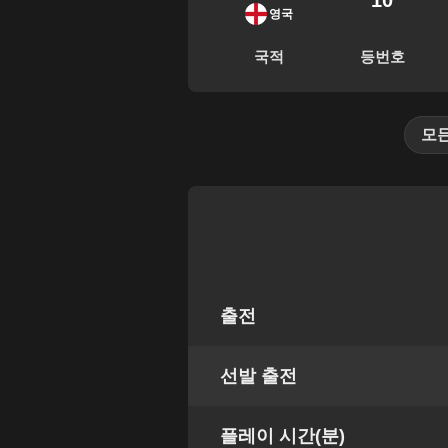
10
영국
국적
등번호
모
출전
선발 출전
플레이 시간(분)