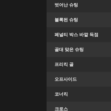
벗어난 슈팅
블록된 슈팅
페널티 박스 바깥 득점
골대 맞은 슈팅
프리킥 골
오프사이드
코너킥
크로스