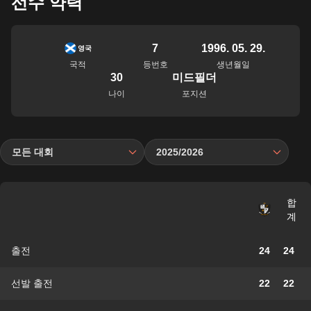
선수 약력
7
1996. 05. 29.
영국
국적
등번호
생년월일
30
미드필더
나이
포지션
모든 대회
2025/2026
합
계
출전
24
24
선발 출전
22
22