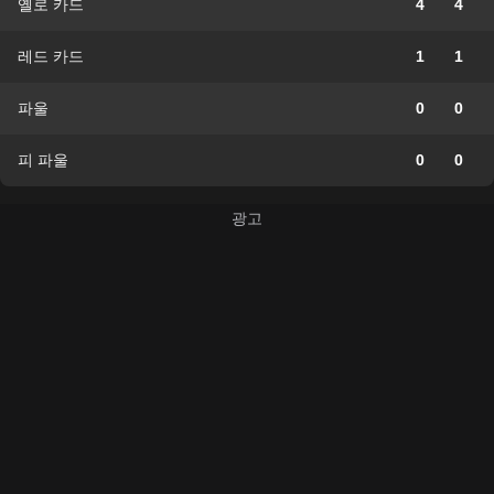
옐로 카드
4
4
레드 카드
1
1
파울
0
0
피 파울
0
0