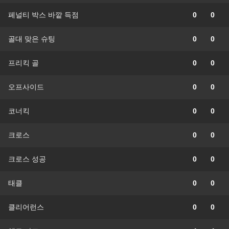
페널티 박스 바깥 득점
0
0
골대 맞은 슈팅
0
0
프리킥 골
0
0
오프사이드
0
0
코너킥
0
0
크로스
0
0
크로스 성공
0
0
태클
0
0
클리어런스
0
0