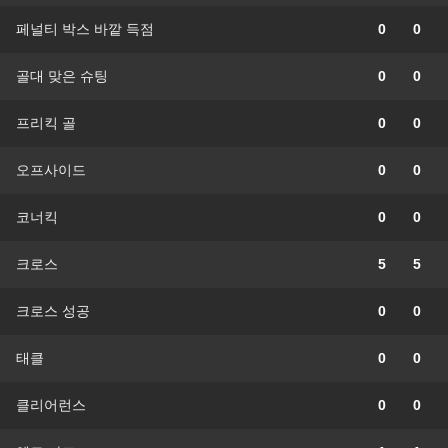
페널티 박스 바깥 득점
0
0
골대 맞은 슈팅
0
0
프리킥 골
0
0
오프사이드
0
0
코너킥
0
0
크로스
5
5
크로스 성공
0
0
태클
0
0
클리어런스
0
0