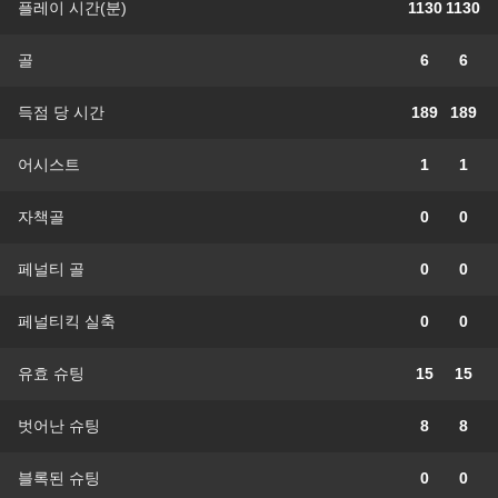
플레이 시간(분)
1130
1130
골
6
6
득점 당 시간
189
189
어시스트
1
1
자책골
0
0
페널티 골
0
0
페널티킥 실축
0
0
유효 슈팅
15
15
벗어난 슈팅
8
8
블록된 슈팅
0
0