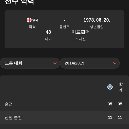
선수 약력
-
1978. 06. 20.
영국
국적
등번호
생년월일
48
미드필더
나이
포지션
모든 대회
2014/2015
합
계
출전
35
35
선발 출전
11
11