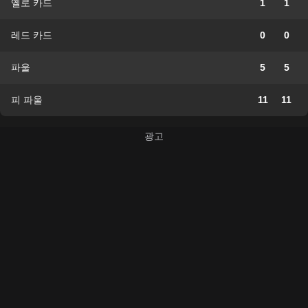
옐로 카드
1
1
레드 카드
0
0
파울
5
5
피 파울
11
11