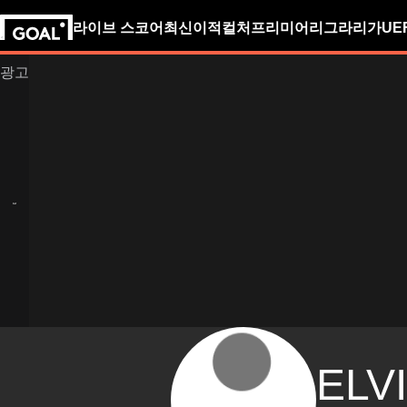
라이브 스코어
최신
이적
컬처
프리미어리그
라리가
UE
ELV