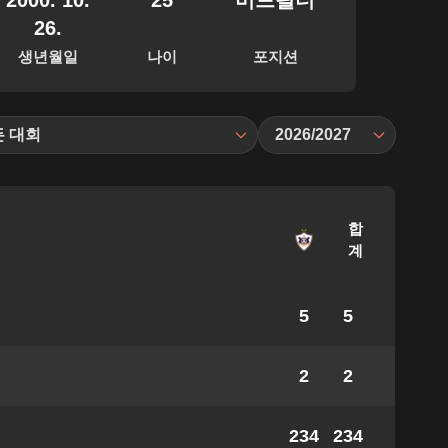
2000. 10.
25
미드필더
26.
생년월일
나이
포지션
든 대회
2026/2027
합
계
5
5
2
2
234
234