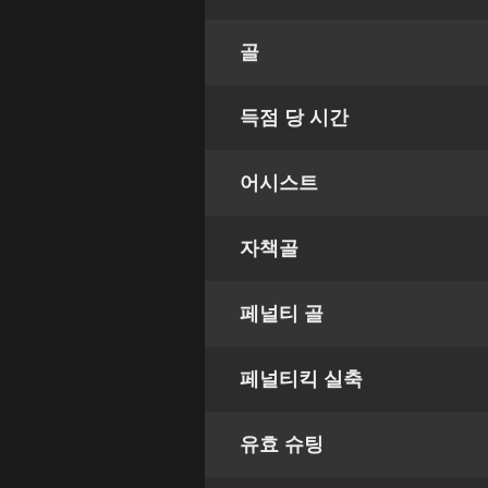
골
득점 당 시간
어시스트
자책골
페널티 골
페널티킥 실축
유효 슈팅