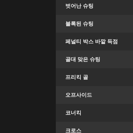
벗어난 슈팅
블록된 슈팅
페널티 박스 바깥 득점
골대 맞은 슈팅
프리킥 골
오프사이드
코너킥
크로스