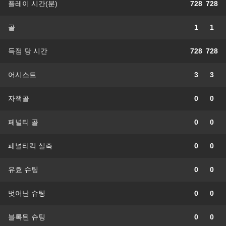
플레이 시간(분)
728
728
골
1
1
득점 당 시간
728
728
어시스트
3
3
자책골
0
0
페널티 골
0
0
페널티킥 실축
0
0
유효 슈팅
0
0
벗어난 슈팅
0
0
블록된 슈팅
0
0