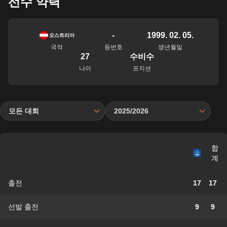
선수 약력
-
1999. 02. 05.
오스트리아
국적
등번호
생년월일
27
수비수
나이
포지션
모든 대회
2025/2026
합
계
출전
17
17
선발 출전
9
9