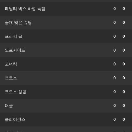
페널티 박스 바깥 득점
0
0
골대 맞은 슈팅
0
0
프리킥 골
0
0
오프사이드
0
0
코너킥
0
0
크로스
0
0
크로스 성공
0
0
태클
0
0
클리어런스
0
0