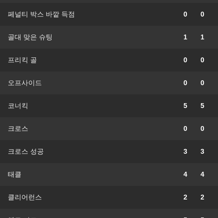
페널티 박스 바깥 득점
0
0
골대 맞은 슈팅
1
1
프리킥 골
0
0
오프사이드
0
0
코너킥
5
5
크로스
0
0
크로스 성공
3
3
태클
4
4
클리어런스
2
2