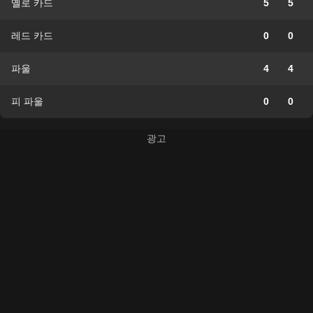
옐로 카드
5
5
레드 카드
0
0
파울
4
4
피 파울
0
0