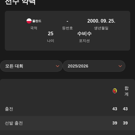
선수 약력
-
2000. 09. 25.
폴란드
국적
등번호
생년월일
25
수비수
나이
포지션
모든 대회
2025/2026
합
계
출전
43
43
선발 출전
39
39