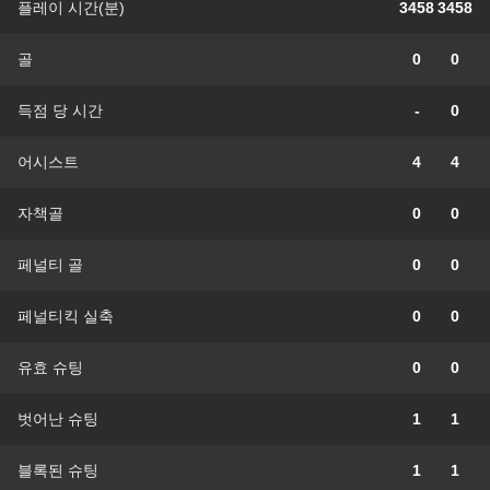
플레이 시간(분)
3458
3458
골
0
0
득점 당 시간
-
0
어시스트
4
4
자책골
0
0
페널티 골
0
0
페널티킥 실축
0
0
유효 슈팅
0
0
벗어난 슈팅
1
1
블록된 슈팅
1
1