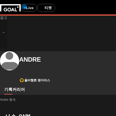
Live
티켓
ANDRE
울버햄튼 원더러스
기록
커리어
Andre 통계