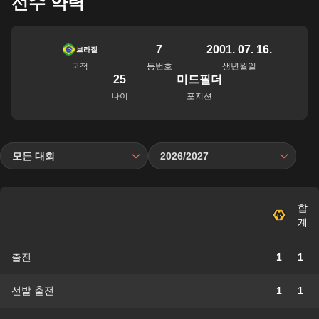
선수 약력
7
2001. 07. 16.
브라질
국적
등번호
생년월일
25
미드필더
나이
포지션
모든 대회
2026/2027
합
계
출전
1
1
선발 출전
1
1