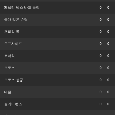
페널티 박스 바깥 득점
0
0
골대 맞은 슈팅
0
0
프리킥 골
0
0
오프사이드
0
0
코너킥
0
0
크로스
0
0
크로스 성공
0
0
태클
0
0
클리어런스
0
0