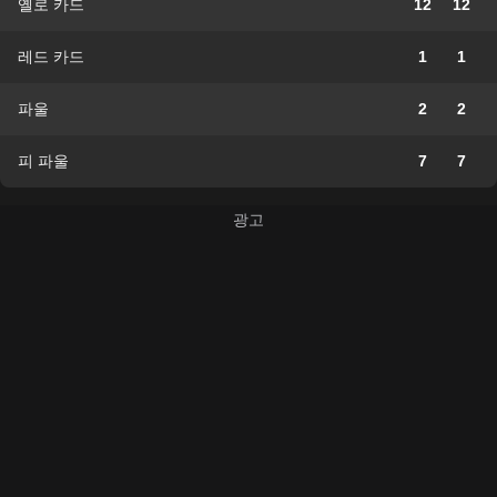
옐로 카드
12
12
레드 카드
1
1
파울
2
2
피 파울
7
7