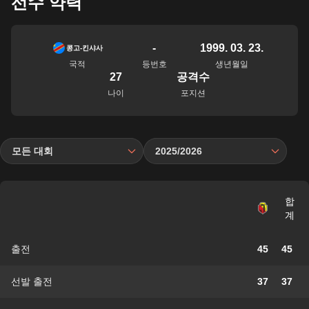
선수 약력
-
1999. 03. 23.
콩고-킨샤사
국적
등번호
생년월일
27
공격수
나이
포지션
모든 대회
2025/2026
합
계
출전
45
45
선발 출전
37
37