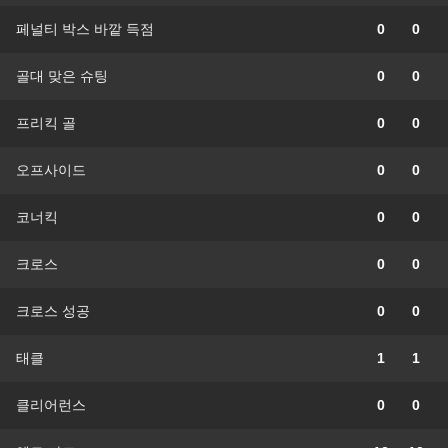
페널티 박스 바깥 득점
0
0
골대 맞은 슈팅
0
0
프리킥 골
0
0
오프사이드
0
0
코너킥
0
0
크로스
0
0
크로스 성공
0
0
태클
1
1
클리어런스
0
0