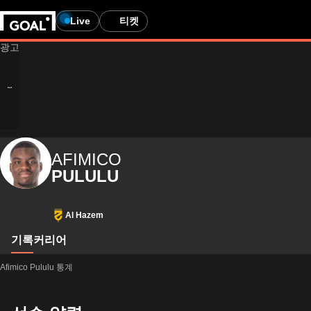
Live
티켓
AFIMICO
PULULU
Al Hazem
기록
커리어
Afimico Pululu 통계