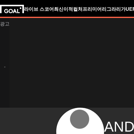
라이브 스코어
최신
이적
컬처
프리미어리그
라리가
UE
AND