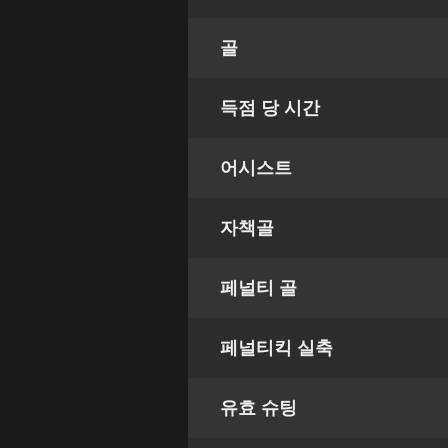
골
득점 당 시간
어시스트
자책골
페널티 골
페널티킥 실축
유효 슈팅