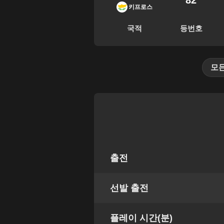
82
키프로스
국적
등번호
모
출전
선발 출전
플레이 시간(분)