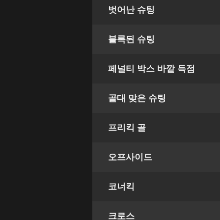
벗어난 슈팅
블록된 슈팅
페널티 박스 바깥 득점
골대 맞은 슈팅
프리킥 골
오프사이드
코너킥
크로스