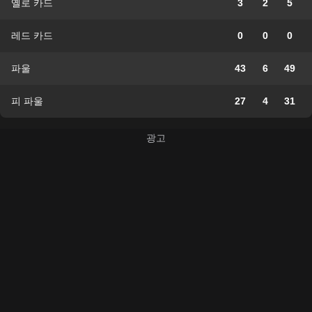
옐로 카드
3
2
5
레드 카드
0
0
0
파울
43
6
49
피 파울
27
4
31