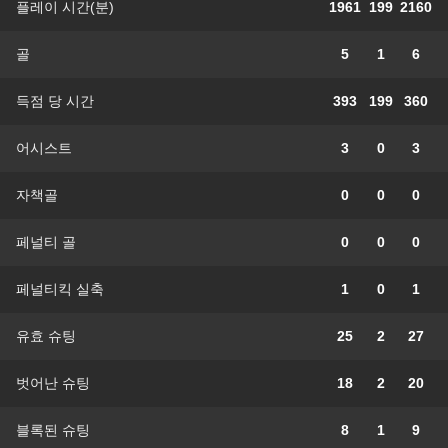
플레이 시간(분)
1961
199
2160
골
5
1
6
득점 당 시간
393
199
360
어시스트
3
0
3
자책골
0
0
0
페널티 골
0
0
0
페널티킥 실축
1
0
1
유효 슈팅
25
2
27
벗어난 슈팅
18
2
20
블록된 슈팅
8
1
9