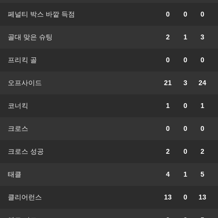
페널티 박스 바깥 득점
0
0
0
골대 맞은 슈팅
2
1
3
프리킥 골
0
0
0
오프사이드
21
3
24
코너킥
1
0
1
크로스
0
0
0
크로스 성공
2
0
2
태클
4
1
5
클리어런스
13
0
13