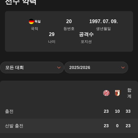
선수 약력
20
1997. 07. 09.
독일
국적
등번호
생년월일
29
공격수
나이
포지션
모든 대회
2025/2026
합
계
출전
23
10
33
선발 출전
23
0
23