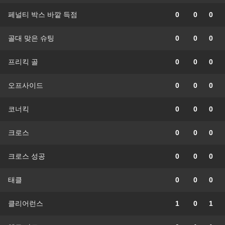
페널티 박스 바깥 득점
0
0
0
골대 맞은 슈팅
0
0
0
프리킥 골
0
0
0
오프사이드
0
0
0
코너킥
0
0
0
크로스
0
0
0
크로스 성공
0
0
0
태클
0
0
0
클리어런스
1
0
1