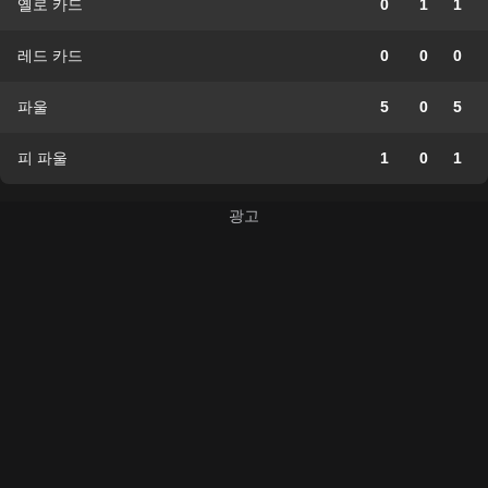
옐로 카드
0
1
1
레드 카드
0
0
0
파울
5
0
5
피 파울
1
0
1