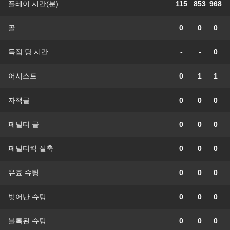
플레이 시간(분)
115
853
968
골
0
0
0
득점 당 시간
-
-
0
어시스트
0
1
1
자책골
0
0
0
페널티 골
0
0
0
페널티킥 실축
0
0
0
유효 슈팅
0
0
0
벗어난 슈팅
0
0
0
블록된 슈팅
0
0
0