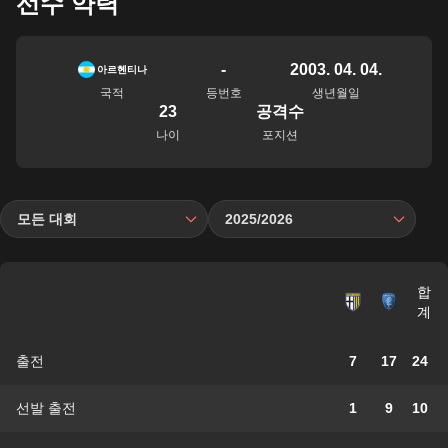
선수 약력
-
2003. 04. 04.
아르헨티나
국적
등번호
생년월일
23
공격수
나이
포지션
모든 대회
2025/2026
합
계
출전
7
17
24
선발 출전
1
9
10