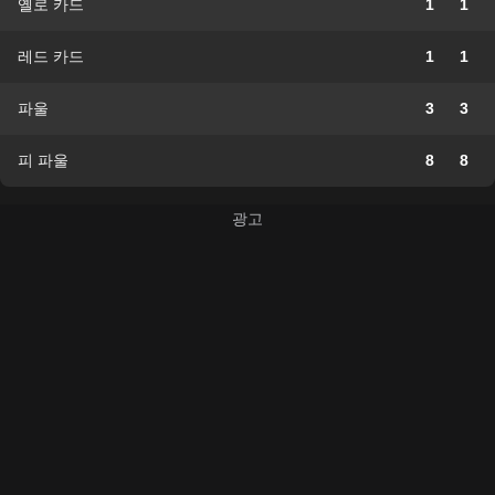
옐로 카드
1
1
레드 카드
1
1
파울
3
3
피 파울
8
8