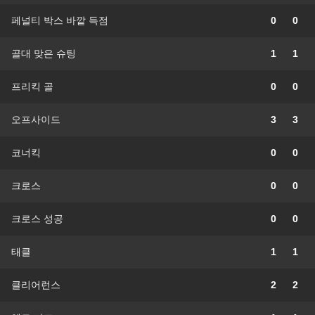
페널티 박스 바깥 득점
0
0
골대 맞은 슈팅
1
1
프리킥 골
0
0
오프사이드
3
3
코너킥
0
0
크로스
0
0
크로스 성공
0
0
태클
1
1
클리어런스
2
2