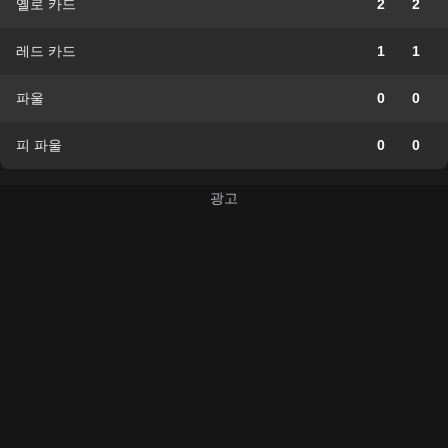
옐로 카드
2
2
레드 카드
1
1
파울
0
0
피 파울
0
0