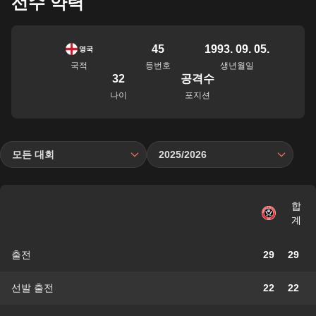
선수 약력
45
1993. 09. 05.
영국
국적
등번호
생년월일
32
공격수
나이
포지션
모든 대회
2025/2026
합
계
출전
29
29
선발 출전
22
22