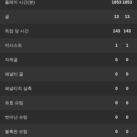
플레이 시간(분)
1853
1853
골
13
13
득점 당 시간
143
143
어시스트
1
1
자책골
0
0
페널티 골
0
0
페널티킥 실축
0
0
유효 슈팅
0
0
벗어난 슈팅
0
0
블록된 슈팅
0
0