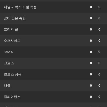
페널티 박스 바깥 득점
0
0
골대 맞은 슈팅
0
0
프리킥 골
0
0
오프사이드
0
0
코너킥
0
0
크로스
0
0
크로스 성공
0
0
태클
0
0
클리어런스
0
0