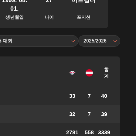
1999. 08.
27
미드필더
01.
생년월일
나이
포지션
든 대회
2025/2026
합
계
33
7
40
32
7
39
2781
558
3339