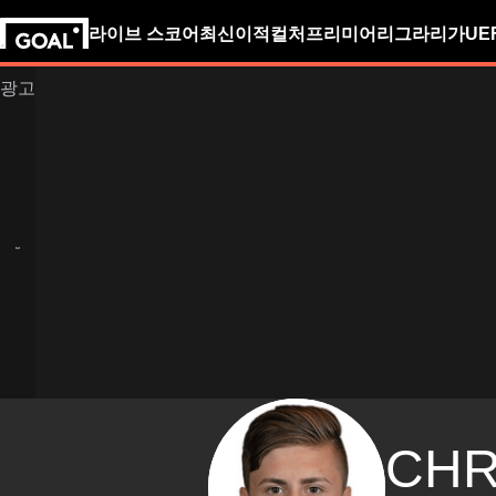
라이브 스코어
최신
이적
컬처
프리미어리그
라리가
UE
CHR