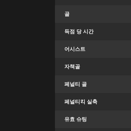
골
득점 당 시간
어시스트
자책골
페널티 골
페널티킥 실축
유효 슈팅