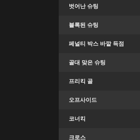
벗어난 슈팅
블록된 슈팅
페널티 박스 바깥 득점
골대 맞은 슈팅
프리킥 골
오프사이드
코너킥
크로스