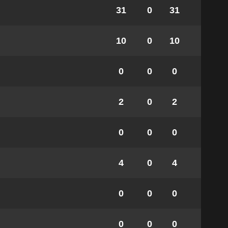
31
0
31
10
0
10
0
0
0
2
0
2
0
0
0
4
0
4
0
0
0
0
0
0