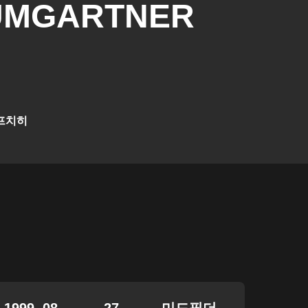
UMGARTNER
프치히